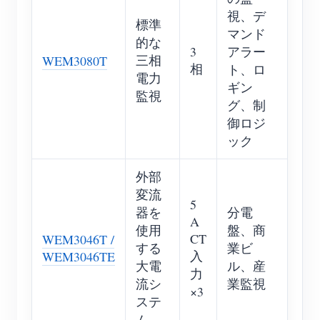
視、デ
標準
マンド
的な
3
アラー
三相
WEM3080T
相
ト、ロ
電力
ギン
監視
グ、制
御ロジ
ック
外部
変流
5
器を
分電
A
使用
盤、商
CT
WEM3046T /
する
業ビ
入
WEM3046TE
大電
ル、産
力
流シ
業監視
×3
ステ
ム