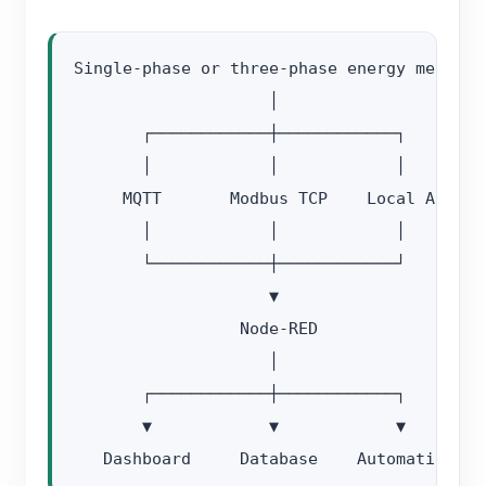
Single-phase or three-phase energy meter

                    │

       ┌────────────┼────────────┐

       │            │            │

     MQTT       Modbus TCP    Local API

       │            │            │

       └────────────┼────────────┘

                    ▼

                 Node-RED

                    │

       ┌────────────┼────────────┐

       ▼            ▼            ▼
