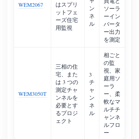
ャ
買電と
はスプリ
WEM2067
ン
ソーラ
ットフェ
ネ
ーイン
ーズ住宅
ル
バータ
用監視
ー出力
を測定
相ごと
の監
三相の住
視、家
宅、また
3
庭用ソ
は 3 つの
チ
ーラ
測定チャ
ャ
WEM3050T
ー、柔
ンネルを
ン
軟なマ
必要とす
ネ
ルチチ
るプロジ
ル
ャンネ
ェクト
ルフロ
ー