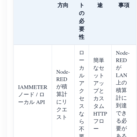
方向
ト
途
事項
の
必
要
性
ロ
Node-
ー
簡単
RED
が
カ
なセ
Node-
LAN
ル
ット
RED
上の
ア
アッ
が積
IAMMETER
積算
ク
プと
算計
ノード / ロ
計に
セ
カス
にリ
ーカル API
到達
ス
タム
クエ
でき
な
HTTP
スト
る必
フロ
ら
要が
ー
不
ある
要