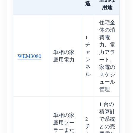
造
用途
住宅全
体の消
1
費電
チ
力、電
ャ
単相の家
力アラ
WEM3080
ン
庭用電力
ート、
ネ
家電の
ル
スケジ
ュール
管理
1 台の
積算計
単相の家
2
で系統
庭用ソー
チ
との売
ラーまた