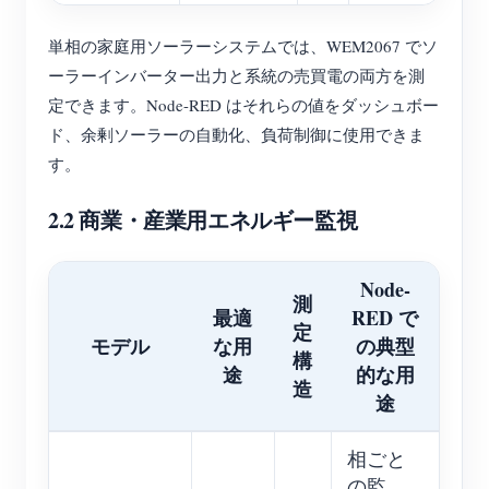
単相の家庭用ソーラーシステムでは、WEM2067 でソ
ーラーインバーター出力と系統の売買電の両方を測
定できます。Node-RED はそれらの値をダッシュボー
ド、余剰ソーラーの自動化、負荷制御に使用できま
す。
2.2 商業・産業用エネルギー監視
Node-
測
最適
RED で
定
モデル
な用
の典型
構
途
的な用
造
途
相ごと
の監