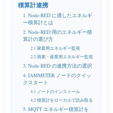
EV充電器
積算計連携
IAMMETER シミュレーター
1. Node-RED に適したエネルギ
仮想メーター
ー積算計とは
エネルギー予測・シミュレーションシステム
2. Node-RED 用のエネルギー積
算計の選び方
アプリケーション
2.1 家庭用エネルギー監視
太陽光PVシステム エネルギーモニター
ストア
2.2 商業・産業用エネルギー監視
電力使用量モニター
リソース
3. Node-RED の連携方法の選択
PVヒーター制御システム
製品クイックスタート
コミュニティ
4. IAMMETER ノードのクイッ
ホームオートメーション
クスタート
ドキュメント
コントリビュータープログラム
ソリューション
工場エネルギー監視
4.1 ノードのインストール
チュートリアル動画
コントリビューターセンター
お問い合わせ
4.2 積算計をローカルで読み取る
FAQ
IAMMETER 活動
会社情報
5. MQTT エネルギー積算計を
ニュース
フォーラム