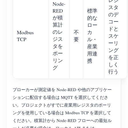
レジ
Node-
スタ
RED
標準
のデ
が積
的な
コー
算計
ロー
ドと
のレ
不
カ
Modbus
スケ
ジス
TCP
要
ル・
ーリ
タを
産業
ング
ポー
用連
を正
リン
携
しく
グ
行う
ブローカーが測定値を Node-RED や他のアプリケー
ションに配信する場合は MQTT を選択してくださ
い。プロジェクトがすでに産業用レジスタのポーリ
ングを使用している場合は Modbus TCP を選択して
ください。積算計から Node-RED フローへの最短ル