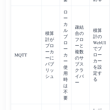
ロ
ー
カ
疎結
ル
積算
積算
合の
ブ
計の
計が
フロ
ロ
WebUI
ブロ
ーと
でブ
ー
ーカ
複数
ロー
MQTT
カ
ーに
のサ
カー
ー
パブ
ブス
を設
使
リッ
クラ
定す
用
シュ
イバ
る
時
ー
は
不
要