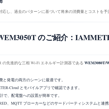
測
系に対応し、過去のパターンに基づいて将来の消費量とコストを予
T/WEM3050T のご紹介：IAMMET
WEM3080T/
 の先進的な三相 Wi-Fi エネルギー計測器である
費と発電の両方のシーンに最適です。
TER-Cloud とモバイルアプリで確認できます。
計で、配電盤への設置が簡単です。
、Node-RED、MQTT ブローカーなどのサードパーティシステムと