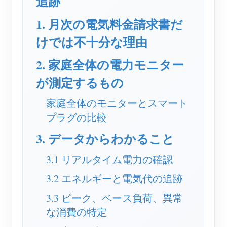
追跡
EV充電器
1. 月次の電気料金請求書だ
IAMMETER シミュレーター
けでは不十分な理由
仮想メーター
2. 家庭全体の電力モニター
エネルギー予測・シミュレーションシステム
が測定するもの
アプリケーション
家庭全体のモニターとスマート
太陽光PVシステム エネルギーモニター
ストア
プラグの比較
電力使用量モニター
リソース
3. データからわかること
PVヒーター制御システム
製品クイックスタート
コミュニティ
3.1 リアルタイム電力の確認
ホームオートメーション
ドキュメント
コントリビュータープログラム
ソリューション
3.2 エネルギーと電気代の追跡
工場エネルギー監視
チュートリアル動画
コントリビューターセンター
お問い合わせ
3.3 ピーク、ベース負荷、異常
FAQ
IAMMETER 活動
な消費の特定
会社情報
ニュース
フォーラム