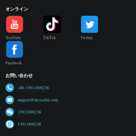
オンライン
YouTube
TikTok
Twitter
Facebook
お問い合わせ
+86 13911890238
support@devicebit.com
13911890238
13911890238