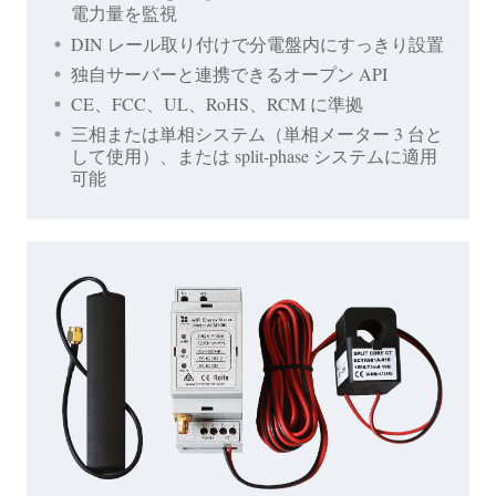
電力量を監視
DIN レール取り付けで分電盤内にすっきり設置
独自サーバーと連携できるオープン API
CE、FCC、UL、RoHS、RCM に準拠
三相または単相システム（単相メーター 3 台と
して使用）、または split-phase システムに適用
可能