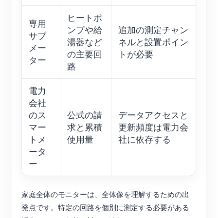
ヒートポ
専用
ンプや給
追加の測定チャン
サブ
湯器など
ネルと設置ポイン
メー
の主要回
トが必要
ター
路
電力
会社
のス
公式の請
データアクセスと
マー
求と累積
更新頻度は電力会
トメ
使用量
社に依存する
ータ
ー
家庭全体のモニターは、全体像を理解するための出
発点です。特定の回路を個別に測定する必要がある