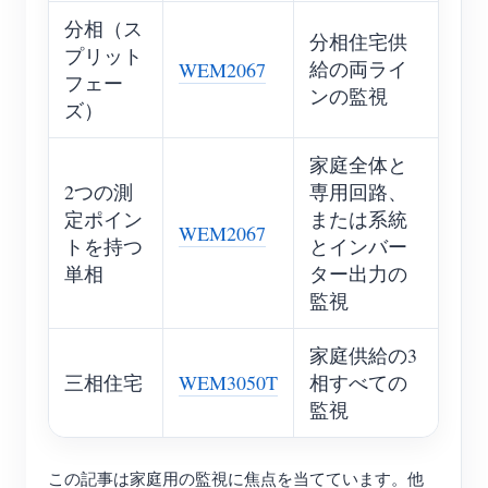
分相（ス
分相住宅供
プリット
給の両ライ
WEM2067
フェー
ンの監視
ズ）
家庭全体と
2つの測
専用回路、
定ポイン
または系統
WEM2067
トを持つ
とインバー
単相
ター出力の
監視
家庭供給の3
三相住宅
WEM3050T
相すべての
監視
この記事は家庭用の監視に焦点を当てています。他