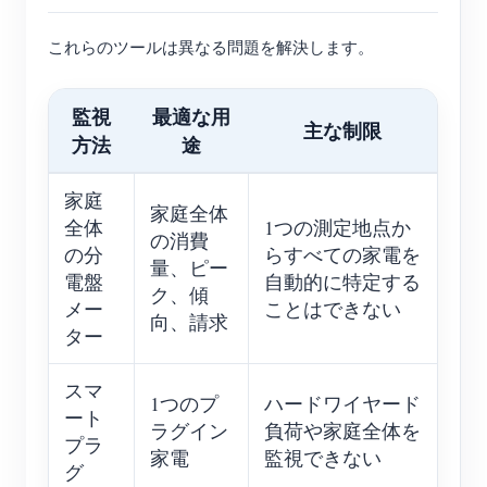
これらのツールは異なる問題を解決します。
監視
最適な用
主な制限
方法
途
家庭
家庭全体
全体
1つの測定地点か
の消費
の分
らすべての家電を
量、ピー
電盤
自動的に特定する
ク、傾
メー
ことはできない
向、請求
ター
スマ
1つのプ
ハードワイヤード
ート
ラグイン
負荷や家庭全体を
プラ
家電
監視できない
グ