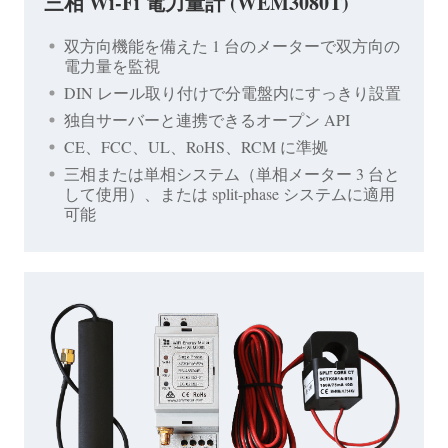
三相 Wi-Fi 電力量計 (WEM3080T)
双方向機能を備えた 1 台のメーターで双方向の
電力量を監視
DIN レール取り付けで分電盤内にすっきり設置
独自サーバーと連携できるオープン API
CE、FCC、UL、RoHS、RCM に準拠
三相または単相システム（単相メーター 3 台と
して使用）、または split-phase システムに適用
可能