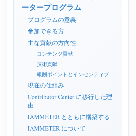
EV充電器
ータープログラム
IAMMETER シミュレーター
プログラムの意義
仮想メーター
参加できる方
エネルギー予測・シミュレーションシステム
主な貢献の方向性
アプリケーション
コンテンツ貢献
太陽光PVシステム エネルギーモニター
ストア
技術貢献
電力使用量モニター
報酬ポイントとインセンティブ
リソース
現在の仕組み
PVヒーター制御システム
製品クイックスタート
コミュニティ
Contributor Center に移行した理
ホームオートメーション
ドキュメント
コントリビュータープログラム
ソリューション
由
工場エネルギー監視
チュートリアル動画
コントリビューターセンター
お問い合わせ
IAMMETER とともに構築する
FAQ
IAMMETER 活動
会社情報
IAMMETER について
ニュース
フォーラム