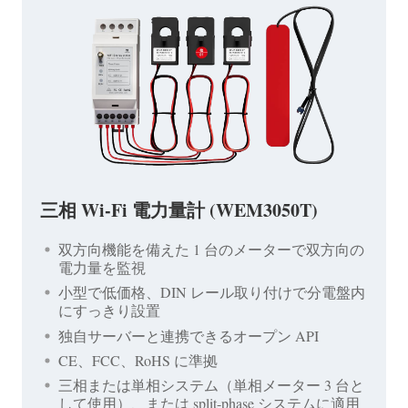
三相 Wi-Fi 電力量計 (WEM3050T)
双方向機能を備えた 1 台のメーターで双方向の
電力量を監視
小型で低価格、DIN レール取り付けで分電盤内
にすっきり設置
独自サーバーと連携できるオープン API
CE、FCC、RoHS に準拠
三相または単相システム（単相メーター 3 台と
して使用）、または split-phase システムに適用