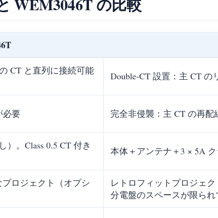
と WEM3046T の比較
6T
存の CT と直列に接続可能
Double-CT 設置：主 C
が必要
完全非侵襲：主 CT の再
Class 0.5 CT 付き
本体＋アンテナ＋3 × 5A ク
）
なプロジェクト（オプシ
レトロフィットプロジェクト
分電盤のスペースが限られ