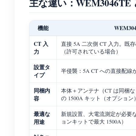
主な違い：WEM3046TE 
機能
WEM304
CT 入
直接 5A 二次側 CT 入力。既
力
（許可されている場合）
設置タ
半侵襲：5A CT への直接配線
イプ
同梱内
本体＋アンテナ（CT は同梱なし）。
容
の 1500A キット（オプション
最適な
新規設置、大電流測定が必要
用途
ョンキットで最大 1500A）