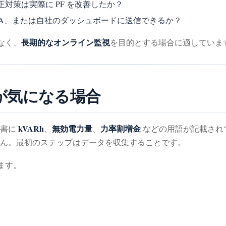
正対策は実際に PF を改善したか？
、SCADA、または自社のダッシュボードに送信できるか？
長期的なオンライン監視
なく、
を目的とする場合に適していま
金が気になる場合
kVARh
無効電力量
力率割増金
求書に
、
、
などの用語が記載され
ん。最初のステップはデータを収集することです。
ます。