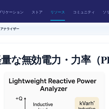
プリケーション
ストア
リソース
コミュニティ
ソ
）アナライザー
：軽量な無効電力・力率（