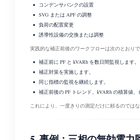
コンデンサバンクの設置
SVG または APF の調整
負荷の配置変更
誘導性設備の交換または調整
実践的な補正前後のワークフローは次のとおりで
補正前に PF と kVARh を数日間監視します。
補正対策を実施します。
同じ指標の監視を継続します。
補正前後の PF トレンド、kVARh の積算
これにより、一度きりの測定だけに頼るのではな
5. 事例：三相の無効電力