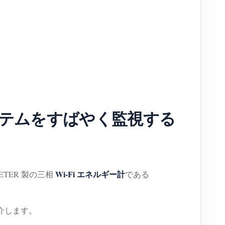
電システムをすばやく監視する
Wi-Fi エネルギー計
TER 製の三相
である
紹介します。