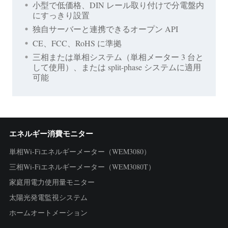
小型で低価格、DIN レール取り付けで分電盤内
にすっきり設置
独自サーバーと連携できるオープン API
CE、FCC、RoHS に準拠
三相または単相システム（単相メーター 3 台と
して使用）、または split-phase システムに適用
可能
エネルギー消費モニター
単相Wi-Fiエネルギーメーター（WEM3080）
三相Wi-Fiエネルギーメーター（WEM3080T）
家庭用電力使用量モニター
太陽光発電監視システム
ホームオートメーション