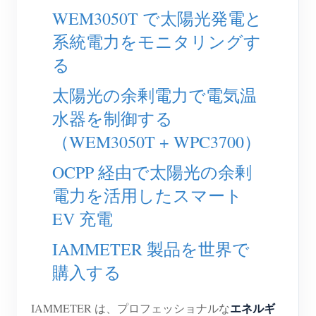
EV充電器
WEM3050T で太陽光発電と
IAMMETER シミュレーター
系統電力をモニタリングす
仮想メーター
る
エネルギー予測・シミュレーションシステム
太陽光の余剰電力で電気温
アプリケーション
水器を制御する
（WEM3050T + WPC3700）
太陽光PVシステム エネルギーモニター
ストア
OCPP 経由で太陽光の余剰
電力使用量モニター
リソース
電力を活用したスマート
PVヒーター制御システム
製品クイックスタート
コミュニティ
EV 充電
ホームオートメーション
ドキュメント
コントリビュータープログラム
ソリューション
IAMMETER 製品を世界で
工場エネルギー監視
チュートリアル動画
コントリビューターセンター
お問い合わせ
購入する
FAQ
IAMMETER 活動
会社情報
エネルギ
IAMMETER は、プロフェッショナルな
ニュース
フォーラム