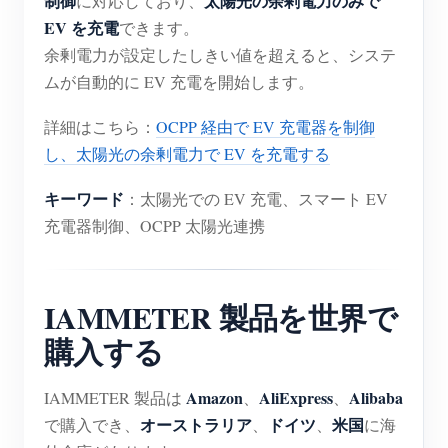
制御
太陽光の余剰電力のみで
に対応しており、
EV を充電
できます。
余剰電力が設定したしきい値を超えると、システ
ムが自動的に EV 充電を開始します。
詳細はこちら：
OCPP 経由で EV 充電器を制御
し、太陽光の余剰電力で EV を充電する
キーワード
：太陽光での EV 充電、スマート EV
充電器制御、OCPP 太陽光連携
IAMMETER 製品を世界で
購入する
Amazon
AliExpress
Alibaba
IAMMETER 製品は
、
、
オーストラリア
ドイツ
米国
で購入でき、
、
、
に海