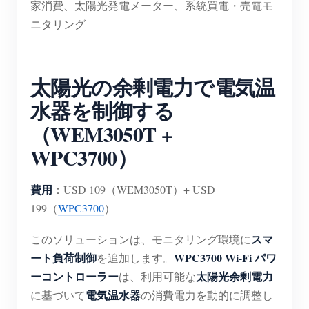
家消費、太陽光発電メーター、系統買電・売電モ
ニタリング
太陽光の余剰電力で電気温
水器を制御する
（WEM3050T +
WPC3700）
費用
：USD 109（WEM3050T）+ USD
199（
WPC3700
）
スマ
このソリューションは、モニタリング環境に
ート負荷制御
WPC3700 Wi-Fi パワ
を追加します。
ーコントローラー
太陽光余剰電力
は、利用可能な
電気温水器
に基づいて
の消費電力を動的に調整し