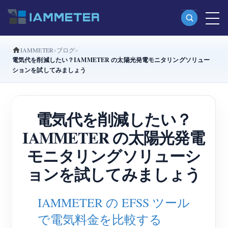
IAMMETER
ブログ
製品
電気代を削減したい？IAMMETER の太陽光発電モニタリングソリュー
ションを試してみましょう
単相Wi-Fiエネルギーメーター（WEM3080）
分相Wi-Fiエネルギーメーター（WEM2067）
電気代を削減したい？
三相Wi-Fiエネルギーメーター（WEM3080T）
IAMMETER の太陽光発電
三相Wi-Fiエネルギーメーター（WEM3046T）
モニタリングソリューシ
三相Wi-Fiエネルギーメーター（WEM3050T）
ョンを試してみましょう
WiFi電力コントローラー
IAMMETER Cloud Pro
IAMMETER の EFSS ツール
セルフホスティングサービス
で電気料金を比較する