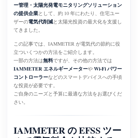
ー管理・太陽光発電モニタリングソリューション
ブログ
App Store
の提供企業
として、約 10 年にわたり、住宅ユー
電気代削減
ザーの
と太陽光投資の最大化を支援し
サイトを探す
てきました。
PVランキング
この記事では、IAMMETER が電気代の節約に役
立ついくつかの方法をご紹介します。
無料
一部の方法は
ですが、その他の方法では
IAMMETER エネルギーメーター
Wi-Fi パワー
や
コントローラー
などのスマートデバイスへの手頃
な投資が必要です。
ご自身のニーズと予算に最適な方法をお選びくだ
さい。
IAMMETER の EFSS ツー