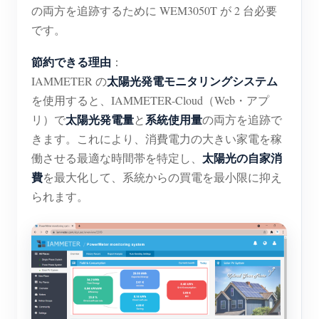
の両方を追跡するために WEM3050T が 2 台必要
です。
節約できる理由
：
太陽光発電モニタリングシステム
IAMMETER の
を使用すると、IAMMETER-Cloud（Web・アプ
太陽光発電量
系統使用量
リ）で
と
の両方を追跡で
きます。これにより、消費電力の大きい家電を稼
太陽光の自家消
働させる最適な時間帯を特定し、
費
を最大化して、系統からの買電を最小限に抑え
られます。