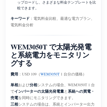
ップロードし、さまざまな料金テンプレートを比
較できます。
キーワード
：電気料金比較、最適な電力プラン、
電気料金分析
WEM3050T で太陽光発電
と系統電力をモニタリン
グする
費用
：USD 109（
WEM3050T
1 台分の価格）
単相
分相
および
システムの場合、WEM3050T 1 台
インバーターの太陽光発電量
系統への買電・
で
と
売電
を同時にモニタリングできます。
三相
システムの場合は、系統とインバーター出力