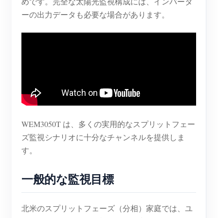
めです。完全な太陽光監視構成には、インバータ
ーの出力データも必要な場合があります。
ブログ
App Store
サイトを探す
PVランキング
WEM3050T は、多くの実用的なスプリットフェー
ズ監視シナリオに十分なチャンネルを提供しま
す。
一般的な監視目標
北米のスプリットフェーズ（分相）家庭では、ユ