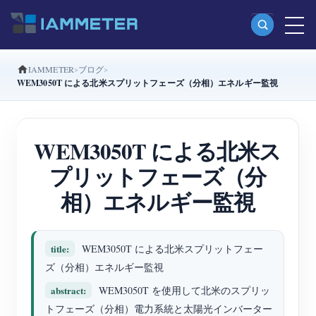
IAMMETER
ブログ
製品
WEM3050T による北米スプリットフェーズ（分相）エネルギー監視
単相Wi-Fiエネルギーメーター（WEM3080）
分相Wi-Fiエネルギーメーター（WEM2067）
WEM3050T による北米ス
三相Wi-Fiエネルギーメーター（WEM3080T）
プリットフェーズ（分
三相Wi-Fiエネルギーメーター（WEM3046T）
相）エネルギー監視
三相Wi-Fiエネルギーメーター（WEM3050T）
WiFi電力コントローラー
title:
WEM3050T による北米スプリットフェー
ズ（分相）エネルギー監視
IAMMETER Cloud Pro
abstract:
WEM3050T を使用して北米のスプリッ
セルフホスティングサービス
トフェーズ（分相）電力系統と太陽光インバーター