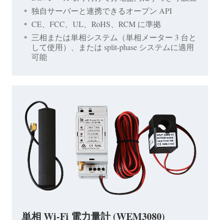
独自サーバーと連携できるオープン API
CE、FCC、UL、RoHS、RCM に準拠
三相または単相システム（単相メーター 3 台と
して使用）、または split-phase システムに適用
可能
単相 Wi-Fi 電力量計 (WEM3080)