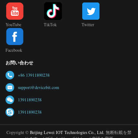
YouTube
TikTok
Twitter
Facebook
お問い合わせ
+86 13911890238
support@devicebit.com
13911890238
13911890238
Copyright ©
Beijing Lewei IOT Technologies Co., Ltd.
無断転載を禁