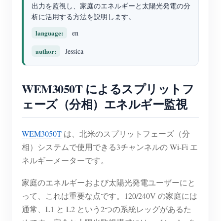
EV充電器
出力を監視し、家庭のエネルギーと太陽光発電の分
析に活用する方法を説明します。
IAMMETER シミュレーター
language:
en
仮想メーター
author:
Jessica
エネルギー予測・シミュレーションシステム
アプリケーション
WEM3050T によるスプリットフ
ェーズ（分相）エネルギー監視
太陽光PVシステム エネルギーモニター
ストア
電力使用量モニター
リソース
WEM3050T
は、北米のスプリットフェーズ（分
PVヒーター制御システム
製品クイックスタート
コミュニティ
相）システムで使用できる3チャンネルの Wi-Fi エ
ホームオートメーション
ネルギーメーターです。
ドキュメント
コントリビュータープログラム
ソリューション
工場エネルギー監視
チュートリアル動画
家庭のエネルギーおよび太陽光発電ユーザーにと
コントリビューターセンター
お問い合わせ
って、これは重要な点です。120/240V の家庭には
FAQ
IAMMETER 活動
会社情報
通常、L1 と L2 という2つの系統レッグがあるた
ニュース
フォーラム