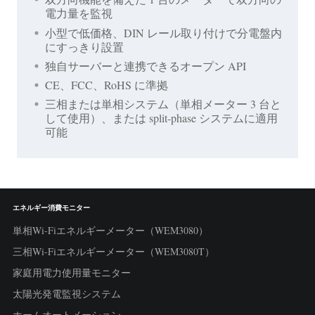
電力量を監視
小型で低価格、DIN レール取り付けで分電盤内
にすっきり設置
独自サーバーと連携できるオープン API
CE、FCC、RoHS に準拠
三相または単相システム（単相メーター 3 台と
して使用）、または split-phase システムに適用
可能
エネルギー消費モニター
単相Wi-Fiエネルギーメーター（WEM3080）
三相Wi-Fiエネルギーメーター（WEM3080T）
家庭用電力使用量モニター
太陽光発電監視システム
ホームオートメーション