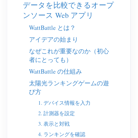
EV充電器
データを比較できるオープ
ンソース Web アプリ
IAMMETER シミュレーター
仮想メーター
WattBattle とは？
エネルギー予測・シミュレーションシステム
アイデアの始まり
アプリケーション
なぜこれが重要なのか（初心
者にとっても）
太陽光PVシステム エネルギーモニター
ストア
WattBattle の仕組み
電力使用量モニター
リソース
太陽光ランキングゲームの遊
PVヒーター制御システム
製品クイックスタート
コミュニティ
び方
ホームオートメーション
ドキュメント
1. デバイス情報を入力
コントリビュータープログラム
ソリューション
工場エネルギー監視
チュートリアル動画
2. 計測器を設定
コントリビューターセンター
お問い合わせ
3. 表示と対戦
FAQ
IAMMETER 活動
会社情報
4. ランキングを確認
ニュース
フォーラム