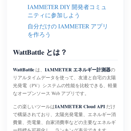
IAMMETER DIY 開発者コミュ
ブログ
App Store
ニティに参加しよう
サイトを探す
自分だけの IAMMETER アプリ
PVランキング
を作ろう
WattBattle とは？
WattBattle
IAMMETER エネルギー計測器
は、
の
リアルタイムデータを使って、友達と自宅の太陽
光発電（PV）システムの性能を比較できる、軽量
なオープンソース Web アプリです。
IAMMETER Cloud API
この楽しいツールは
だけ
で構築されており、太陽光発電量、エネルギー消
費量、売電量、自家消費率などの主要なエネルギ
ー指標を可視化し、ランキング表示できます。