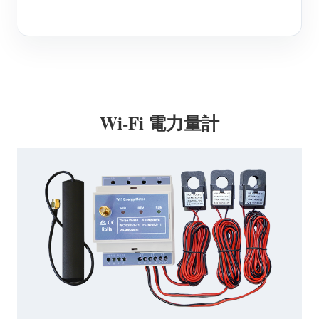
ブログ
App Store
サイトを探す
PVランキング
Wi-Fi 電力量計