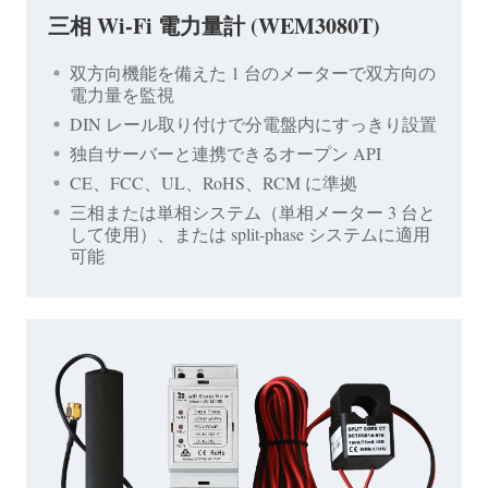
三相 Wi-Fi 電力量計 (WEM3080T)
双方向機能を備えた 1 台のメーターで双方向の
電力量を監視
DIN レール取り付けで分電盤内にすっきり設置
独自サーバーと連携できるオープン API
CE、FCC、UL、RoHS、RCM に準拠
三相または単相システム（単相メーター 3 台と
して使用）、または split-phase システムに適用
可能