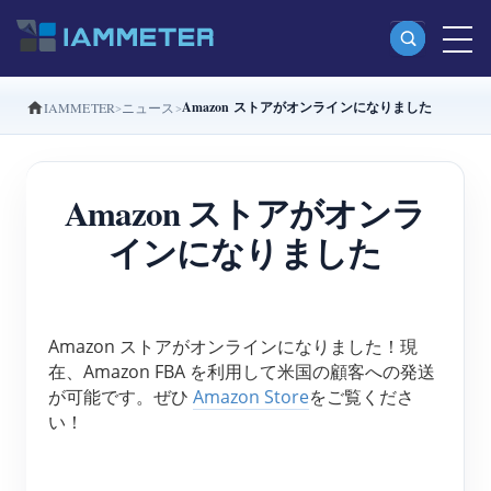
Amazon ストアがオンラインになりました
IAMMETER
ニュース
製品
単相Wi-Fiエネルギーメーター（WEM3080）
Amazon ストアがオンラ
分相Wi-Fiエネルギーメーター（WEM2067）
インになりました
三相Wi-Fiエネルギーメーター（WEM3080T）
三相Wi-Fiエネルギーメーター（WEM3046T）
三相Wi-Fiエネルギーメーター（WEM3050T）
Amazon ストアがオンラインになりました！現
在、Amazon FBA を利用して米国の顧客への発送
WiFi電力コントローラー
が可能です。ぜひ 
Amazon Store
をご覧くださ
IAMMETER Cloud Pro
い！
セルフホスティングサービス