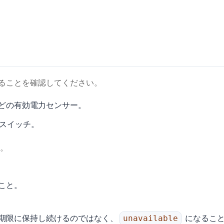
に存在することを確認してください。
どの有効電力センサー。
スイッチ。
。
こと。
期限に保持し続けるのではなく、
になるこ
unavailable