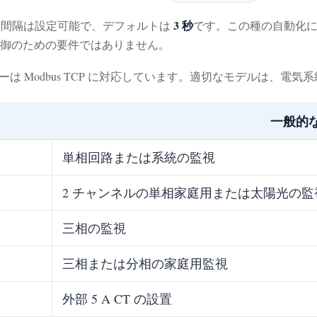
3 秒
スキャン間隔は設定可能で、デフォルトは
です。この種の自動化に
制御のための要件ではありません。
ターは Modbus TCP に対応しています。適切なモデルは、
一般的
単相回路または系統の監視
2 チャンネルの単相家庭用または太陽光の監
三相の監視
三相または分相の家庭用監視
外部 5 A CT の設置