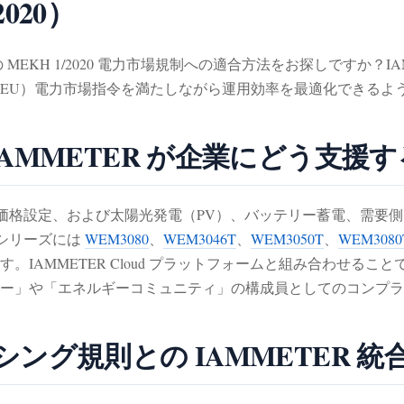
2020）
ハンガリーの MEKH 1/2020 電力市場規制への適合方法をお探しです
EU）電力市場指令を満たしながら運用効率を最適化できるよ
合を IAMMETER が企業にどう支援
、公正な価格設定、および太陽光発電（PV）、バッテリー蓄電、
量シリーズには
WEM3080
、
WEM3046T
、
WEM3050T
、
WEM3080
IAMMETER Cloud プラットフォームと組み合わせる
ー」や「エネルギーコミュニティ」の構成員としてのコンプラ
ランシング規則との IAMMETER 統