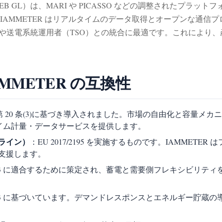
ン、EB GL）は、MARI や PICASSO などの調整されたプラ
MMETER はリアルタイムのデータ取得とオープンな通信プロト
）や送電系統運用者（TSO）との統合に最適です。これにより
MMETER の互換性
943 の第 20 条(3)に基づき導入されました。市場の自由化と容
タイム計量・データサービスを提供します。
ライン）
：EU 2017/2195 を実施するものです。IAMMETE
支援します。
9/943 に適合するために策定され、蓄電と需要側フレキシビリティ
9/943 に基づいています。デマンドレスポンスとエネルギー貯蔵の