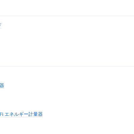
ド
量器
i-Fi エネルギー計量器