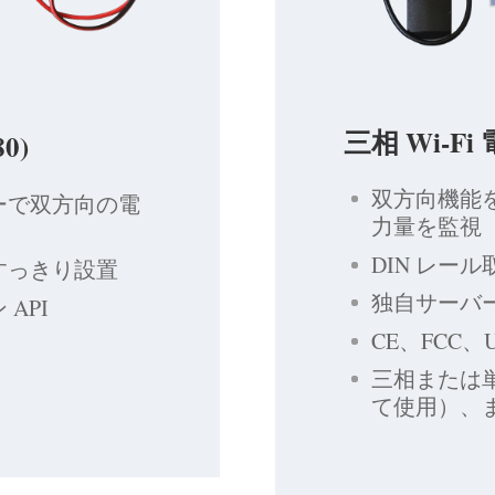
三相 Wi-Fi
0)
双方向機能を
ーで双方向の電
力量を監視
DIN レー
すっきり設置
独自サーバー
API
CE、FCC、
三相または単
て使用）、また