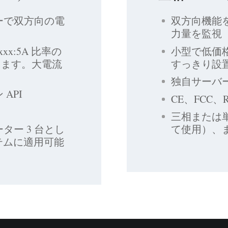
ーで双方向の電
双方向機能を
力量を監視
x:5A 比率の
小型で低価格
きます。大電流
すっきり設
独自サーバー
API
CE、FCC、
三相または単
ー 3 台とし
て使用）、また
システムに適用可能