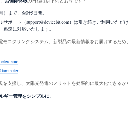
労働節休暇
、
の日程は以下のとおりです：
（月）まで、合計5日間。
サポート（support@devicebit.com）は引き続きご利
。迅速に対応いたします。
光発電モニタリングシステム、新製品の最新情報をお届けするた
meterdemo
@iammeter
の監視を支援し、太陽光発電のメリットを効率的に最大化できる
エネルギー管理をシンプルに。