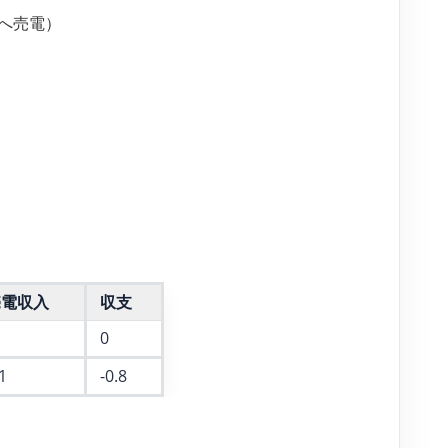
統へ売電）
売電収入
収支
0
1
-0.8