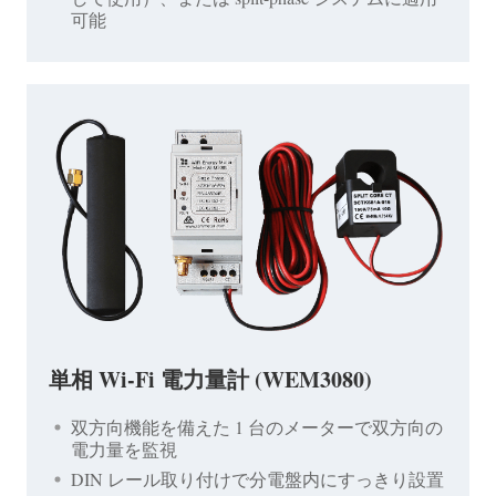
可能
単相 Wi-Fi 電力量計 (WEM3080)
双方向機能を備えた 1 台のメーターで双方向の
電力量を監視
DIN レール取り付けで分電盤内にすっきり設置