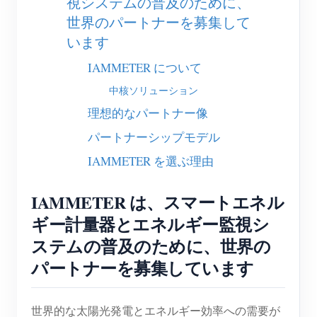
視システムの普及のために、
EV充電器
世界のパートナーを募集して
IAMMETER シミュレーター
います
仮想メーター
IAMMETER について
エネルギー予測・シミュレーションシステム
中核ソリューション
理想的なパートナー像
アプリケーション
パートナーシップモデル
太陽光PVシステム エネルギーモニター
ストア
IAMMETER を選ぶ理由
電力使用量モニター
リソース
IAMMETER は、スマートエネル
PVヒーター制御システム
製品クイックスタート
コミュニティ
ギー計量器とエネルギー監視シ
ホームオートメーション
ドキュメント
コントリビュータープログラム
ソリューション
ステムの普及のために、世界の
工場エネルギー監視
チュートリアル動画
コントリビューターセンター
パートナーを募集しています
お問い合わせ
FAQ
IAMMETER 活動
会社情報
世界的な太陽光発電とエネルギー効率への需要が
ニュース
フォーラム