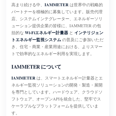
IAMMETER
高まり続ける中、
は世界中の戦略的
ブログ
App Store
パートナーを積極的に募集しています。販売代理
店、システムインテグレーター、エネルギーソリ
サイトを探す
ューション提供企業の皆様に、IAMMETER の包
PVランキング
Wi-Fiエネルギー計量器
インテリジェン
括的な
と
トエネルギー監視システム
の普及にご参加いただ
き、住宅・商業・産業用途における、よりスマー
トで効率的なエネルギー利用を実現します。
IAMMETER について
IAMMETER
は、スマートエネルギー計量器とエ
ネルギー監視ソリューションの開発・製造・展開
を専門としています。ハードウェア、クラウドソ
フトウェア、オープンAPIを統合した、堅牢でス
ケーラブルなプラットフォームを提供していま
す。