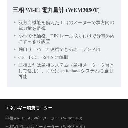
三相 Wi-Fi 電力量計 (WEM3050T)
双方向機能を備えた 1 台のメーターで双方向の
電力量を監視
小型で低価格、DIN レール取り付けで分電盤内
にすっきり設置
独自サーバーと連携できるオープン API
CE、FCC、RoHS に準拠
三相または単相システム（単相メーター 3 台と
して使用）、または split-phase システムに適用
可能
エネルギー消費モニター
単相Wi-Fiエネルギーメーター（WEM3080）
三相Wi-Fiエネルギーメーター（WEM3080T）