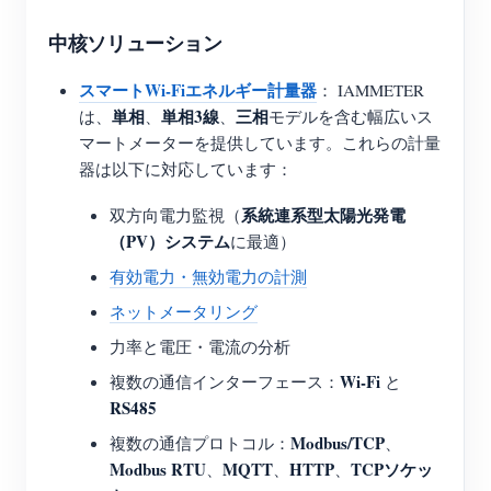
中核ソリューション
スマートWi-Fiエネルギー計量器
： IAMMETER
単相
単相3線
三相
は、
、
、
モデルを含む幅広いス
マートメーターを提供しています。これらの計量
器は以下に対応しています：
系統連系型太陽光発電
双方向電力監視（
（PV）システム
に最適）
有効電力・無効電力の計測
ネットメータリング
力率と電圧・電流の分析
Wi-Fi
複数の通信インターフェース：
と
RS485
Modbus/TCP
複数の通信プロトコル：
、
Modbus RTU
MQTT
HTTP
TCPソケッ
、
、
、