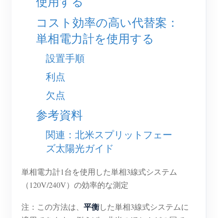
使用する
EV充電器
コスト効率の高い代替案：
IAMMETER シミュレーター
単相電力計を使用する
仮想メーター
設置手順
エネルギー予測・シミュレーションシステム
利点
アプリケーション
欠点
太陽光PVシステム エネルギーモニター
ストア
参考資料
電力使用量モニター
リソース
関連：北米スプリットフェー
PVヒーター制御システム
製品クイックスタート
コミュニティ
ズ太陽光ガイド
ホームオートメーション
ドキュメント
コントリビュータープログラム
ソリューション
単相電力計1台を使用した単相3線式システム
工場エネルギー監視
チュートリアル動画
コントリビューターセンター
お問い合わせ
（120V/240V）の効率的な測定
FAQ
IAMMETER 活動
会社情報
平衡
注：この方法は、
した単相3線式システムに
ニュース
フォーラム