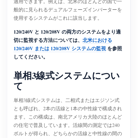
適用できます。例えば、北米のほとんどの国で一
ブログ
般的に見られるデュアルフェーズインバーターを
App Store
使用するシステムがこれに該当します。
サイトを探す
120/240V と 120/208V の両方のシステムをより適
PVランキング
切に監視する方法については、
北米における
120/240V または 120/208V システムの監視
を参照
してください。
単相3線式システムについ
て
単相3線式システムは、二相式またはエジソン式
とも呼ばれ、2本の活線と1本の中性線で構成され
ます。この構成は、南北アメリカ大陸のほとんど
の住宅で普及しています。活線間の測定では240
ボルトが得られ、どちらかの活線と中性線の間の