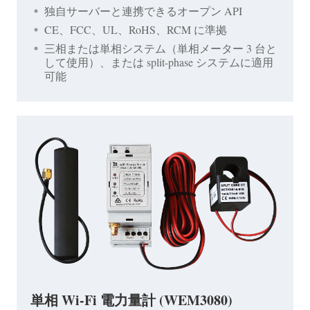
独自サーバーと連携できるオープン API
CE、FCC、UL、RoHS、RCM に準拠
三相または単相システム（単相メーター 3 台と
して使用）、または split-phase システムに適用
可能
単相 Wi-Fi 電力量計 (WEM3080)