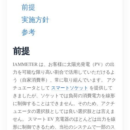
EV充電器
前提
IAMMETER シミュレーター
実施方針
仮想メーター
参考
エネルギー予測・シミュレーションシステム
アプリケーション
前提
太陽光PVシステム エネルギーモニター
ストア
IAMMETER は、お客様に太陽光発電（PV）の出
電力使用量モニター
リソース
力を可能な限り高い割合で活用していただけるよ
う（自家消費率）、常に取り組んでいます。 アク
PVヒーター制御システム
製品クイックスタート
コミュニティ
チュエータとして
スマートソケット
を提供して
ホームオートメーション
ドキュメント
きましたが、ソケットでは負荷の消費電力を線形
コントリビュータープログラム
ソリューション
に制御することはできません。そのため、アクチ
工場エネルギー監視
チュートリアル動画
コントリビューターセンター
お問い合わせ
ュエータの選択肢としては良い選択肢とは言えま
FAQ
IAMMETER 活動
せん。 スマート EV 充電器のほとんどは出力を線
会社情報
形に制御できるため、当社のシステムで一部のス
ニュース
フォーラム