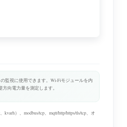
）の監視に使用できます。Wi-Fiモジュールを内
逆方向電力量を測定します。
/tcp、mqtt/http/https/tls/tcp、オ