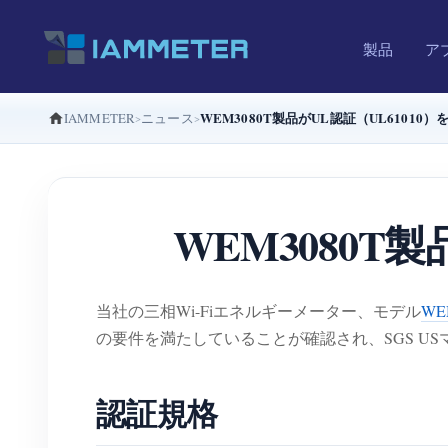
製品
ア
WEM3080T製品がUL認証（UL61010
IAMMETER
ニュース
WEM3080T
当社の三相Wi-Fiエネルギーメーター、モデル
WE
の要件を満たしていることが確認され、SGS 
認証規格