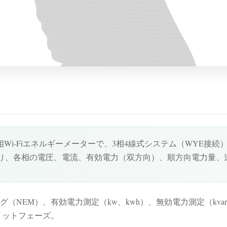
三相Wi-Fiエネルギーメーターで、3相4線式システム（WYE接続
り、各相の電圧、電流、有効電力（双方向）、順方向電力量、
効電力測定（kw、kwh）、無効電力測定（kvar、kvarh）、modbus
リットフェーズ。