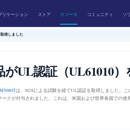
プリケーション
ストア
リソース
コミュニティ
ソ
）を取得しました
製品がUL認証（UL6101
M3080T
は、SGSによる試験を経てUL認証を取得しました。この
USマークが付与されました。これは、米国および世界各国での