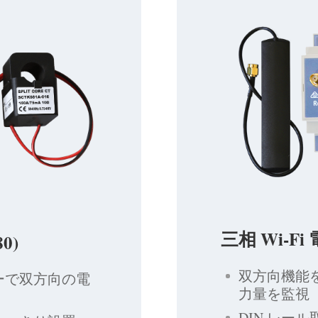
三相 Wi-Fi
0)
双方向機能を
ーで双方向の電
力量を監視
DIN レー