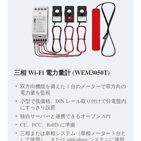
三相 Wi-Fi 電力量計 (WEM3050T)
双方向機能を備えた 1 台のメーターで双方向の
電力量を監視
小型で低価格、DIN レール取り付けで分電盤内
にすっきり設置
独自サーバーと連携できるオープン API
CE、FCC、RoHS に準拠
三相または単相システム（単相メーター 3 台と
して使用）、または split-phase システムに適用