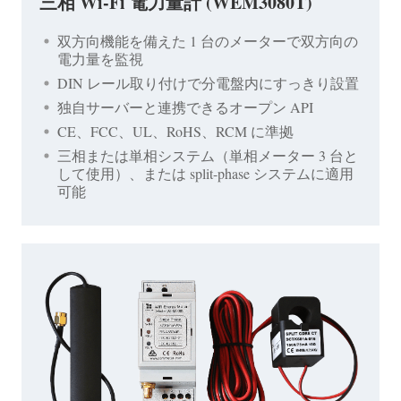
三相 Wi-Fi 電力量計 (WEM3080T)
双方向機能を備えた 1 台のメーターで双方向の
電力量を監視
DIN レール取り付けで分電盤内にすっきり設置
独自サーバーと連携できるオープン API
CE、FCC、UL、RoHS、RCM に準拠
三相または単相システム（単相メーター 3 台と
して使用）、または split-phase システムに適用
可能