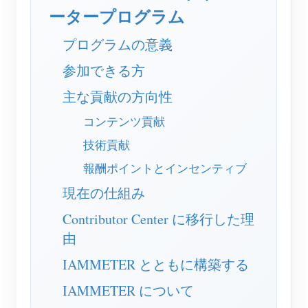
EV充電器
ータープログラム
IAMMETER シミュレーター
プログラムの意義
仮想メーター
参加できる方
エネルギー予測・シミュレーションシステム
主な貢献の方向性
アプリケーション
コンテンツ貢献
太陽光PVシステム エネルギーモニター
ストア
技術貢献
電力使用量モニター
報酬ポイントとインセンティブ
リソース
現在の仕組み
PVヒーター制御システム
製品クイックスタート
コミュニティ
Contributor Center に移行した理
ホームオートメーション
ドキュメント
コントリビュータープログラム
ソリューション
由
工場エネルギー監視
チュートリアル動画
コントリビューターセンター
お問い合わせ
IAMMETER とともに構築する
FAQ
IAMMETER 活動
会社情報
IAMMETER について
ニュース
フォーラム