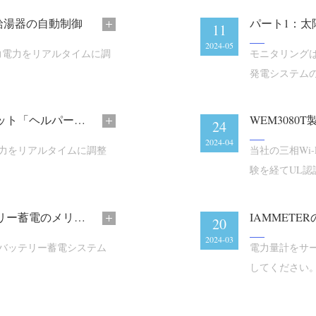
ー給湯器の自動制御
パート1：太
11
2024-05
出力電力をリアルタイムに調
モニタリング
発電システム
しょう
線形電力調整機能付きスマートサーモスタット「ヘルパー」、「Wi-Fi電圧コントローラー」
WEM3080
24
2024-04
力をリアルタイムに調整
当社の三相Wi-
験を経てUL
レポート：実際の使用状況に基づくバッテリー蓄電のメリット予測
IAMMET
20
2024-03
バッテリー蓄電システム
電力量計をサ
してください