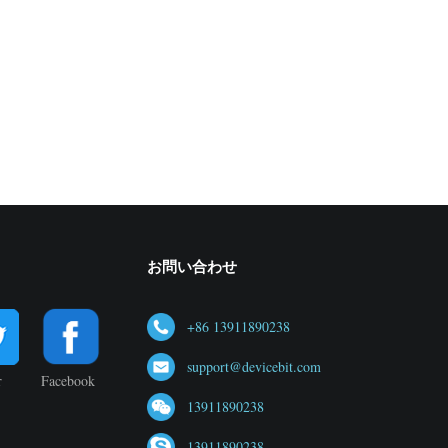
お問い合わせ
+86 13911890238
support@devicebit.com
r
Facebook
13911890238
13911890238