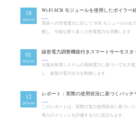
Wi-Fi SCR モジュールを使用したボイラ
18
2024-05
系統への売電電力に応じて SCR モジュールの
整し、可能な限り多くの売電電力を消費します
01
2024-05
太陽光発電システムの系統電力に基づいて出力電
し、線形の電力出力を制御します
12
2024-04
このレポートは、実際の電力使用状況に基づいて
導入のメリットを評価するのに役立ちます。