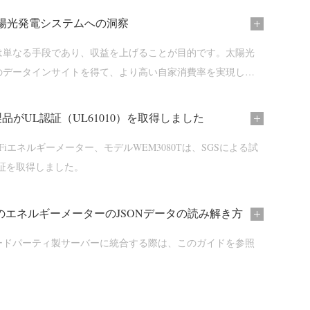
陽光発電システムへの洞察
は単なる手段であり、収益を上げることが目的です。太陽光
のデータインサイトを得て、より高い自家消費率を実現しま
T製品がUL認証（UL61010）を取得しました
Fiエネルギーメーター、モデルWEM3080Tは、SGSによる試
認証を取得しました。
ERのエネルギーメーターのJSONデータの読み解き方
ードパーティ製サーバーに統合する際は、このガイドを参照
。