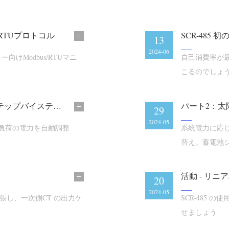
/RTUプロトコル
SCR-48
13
2024-06
ー向けModbus/RTUマニ
自己消費率が最大
こるのでしょ
SCR-485 クイックスタートマニュアル、ステップバイステップのチュートリアル
パート2：太
29
2024-05
抗負荷の電力を自動調整
系統電力に応
替え。蓄電池
活動 - リニ
20
2024-05
拡張し、一次側CT の出力ケ
SCR-485
せましょう