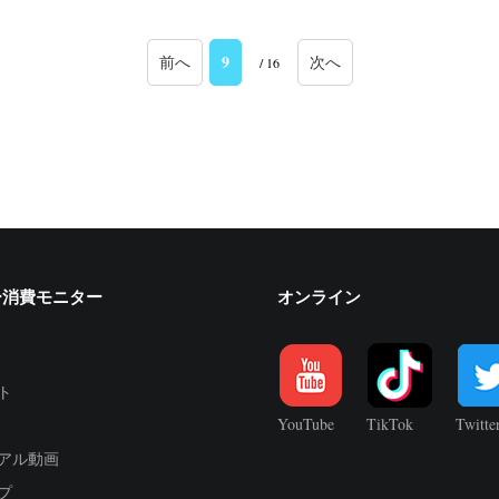
9
前へ
次へ
/ 16
ー消費モニター
オンライン
ト
YouTube
TikTok
Twitte
アル動画
プ