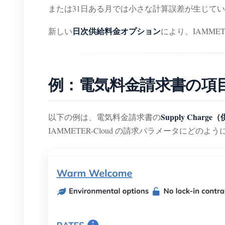
または31日ある月では小さな計算誤差が生じて
日次供給料金オプション
新しい
により、IAMME
例：電気料金請求書の項目を
Supply Charg
以下の例は、電気料金請求書の
IAMMETER-Cloud の請求パラメータにどの