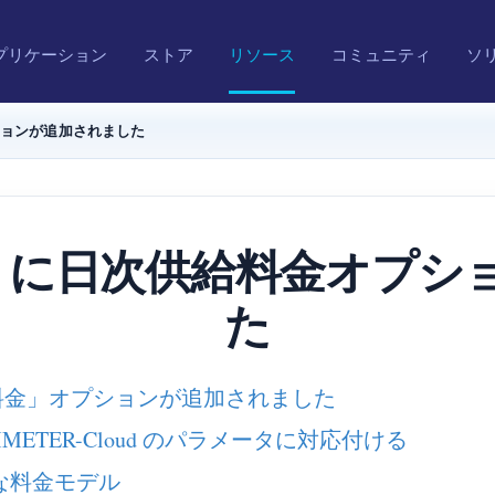
プリケーション
ストア
リソース
コミュニティ
ソ
オプションが追加されました
loud に日次供給料金オ
た
「供給料金」オプションが追加されました
ETER-Cloud のパラメータに対応付ける
軟な料金モデル