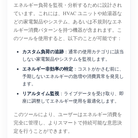
エネルギー負荷を監視・分析するために設計され
ブログ
App Store
ています。これには、HVAC ユニットや給湯器な
どの家電製品やシステム、あるいは不規則なエネ
サイトを探す
ルギー消費パターンを持つ機器が含まれます。こ
PVランキング
のツールを使用すると、以下のことが可能です：
カスタム負荷の追跡
：通常の使用カテゴリに該当
しない家電製品やシステムを監視します。
エネルギー非効率の特定
：コストがかさむ前に、
予期しないエネルギーの急増や消費異常を発見し
ます。
リアルタイム監視
：ライブデータを受け取り、即
座に調整してエネルギー使用を最適化します。
このツールにより、ユーザーはエネルギー消費を
完全に管理し、よりスマートで持続可能な意思決
定を行うことができます。