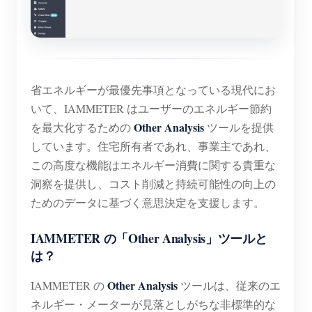
EV充電器
IAMMETER シミュレーター
仮想メーター
エネルギー予測・シミュレーションシステム
省エネルギーが最優先事項となっている現代にお
いて、IAMMETER はユーザーのエネルギー節約
アプリケーション
Other Analysis
を最大化するための
ツールを提供
太陽光PVシステム エネルギーモニター
ストア
しています。住宅所有者であれ、事業主であれ、
この高度な機能はエネルギー消費に関する貴重な
電力使用量モニター
リソース
洞察を提供し、コスト削減と持続可能性の向上の
PVヒーター制御システム
製品クイックスタート
コミュニティ
ためのデータに基づく意思決定を支援します。
ホームオートメーション
ドキュメント
コントリビュータープログラム
ソリューション
IAMMETER の「Other Analysis」ツールと
工場エネルギー監視
チュートリアル動画
は？
コントリビューターセンター
お問い合わせ
FAQ
Other Analysis
IAMMETER 活動
IAMMETER の
ツールは、従来のエ
会社情報
ネルギー・メーターが見落としがちな非標準的な
ニュース
フォーラム