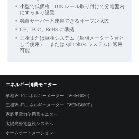
小型で低価格、DIN レール取り付けで分電盤内
にすっきり設置
独自サーバーと連携できるオープン API
CE、FCC、RoHS に準拠
三相または単相システム（単相メーター 3 台と
して使用）、または split-phase システムに適用
可能
エネルギー消費モニター
単相Wi-Fiエネルギーメーター（WEM3080）
三相Wi-Fiエネルギーメーター（WEM3080T）
家庭用電力使用量モニター
太陽光発電監視システム
ホームオートメーション