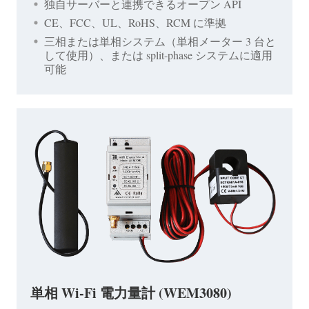
独自サーバーと連携できるオープン API
CE、FCC、UL、RoHS、RCM に準拠
三相または単相システム（単相メーター 3 台と
して使用）、または split-phase システムに適用
可能
単相 Wi-Fi 電力量計 (WEM3080)