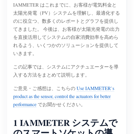
IAMMETER はこれまでに、お客様が電気料金と
ブログ
App Store
太陽光発電（PV）システムを理解し、最適化する
のに役立つ、数多くのレポートとグラフを提供し
サイトを探す
てきました。 今後は、お客様が太陽光発電の出力
PVランキング
を直接活用してシステムの自家消費効率を高めら
れるよう、いくつかのソリューションを提供して
いきます。
この記事では、システムにアクチュエーターを導
入する方法をまとめて説明します。
ご意見・ご感想は、こちらの
Use IAMMETER`s
product as the sensor, control the actuators for better
performance
でお聞かせください。
1 IAMMETER システムで
のスマートソケットの導