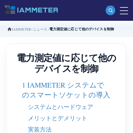
電力測定値に応じて他のデバイスを制御
IAMMETER
ニュース
製品
単相Wi-Fiエネルギーメーター（WEM3080）
電力測定値に応じて他の
分相Wi-Fiエネルギーメーター（WEM2067）
デバイスを制御
三相Wi-Fiエネルギーメーター（WEM3080T）
三相Wi-Fiエネルギーメーター（WEM3046T）
1 IAMMETER システムで
三相Wi-Fiエネルギーメーター（WEM3050T）
のスマートソケットの導入
WiFi電力コントローラー
システムとハードウェア
IAMMETER Cloud Pro
メリットとデメリット
セルフホスティングサービス
実装方法