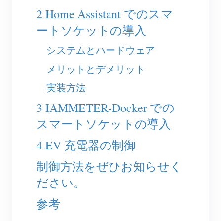
EV充電器
2 Home Assistant でのスマ
IAMMETER シミュレーター
ートソケットの導入
仮想メーター
システムとハードウェア
エネルギー予測・シミュレーションシステム
メリットとデメリット
アプリケーション
実装方法
太陽光PVシステム エネルギーモニター
ストア
3 IAMMETER-Docker での
電力使用量モニター
リソース
スマートソケットの導入
PVヒーター制御システム
製品クイックスタート
4 EV 充電器の制御
コミュニティ
ホームオートメーション
ドキュメント
制御方法をぜひお知らせく
コントリビュータープログラム
ソリューション
工場エネルギー監視
チュートリアル動画
ださい。
コントリビューターセンター
お問い合わせ
FAQ
参考
IAMMETER 活動
会社情報
ニュース
フォーラム