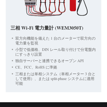
三相 Wi-Fi 電力量計 (WEM3050T)
双方向機能を備えた 1 台のメーターで双方向の
電力量を監視
小型で低価格、DIN レール取り付けで分電盤内
にすっきり設置
独自サーバーと連携できるオープン API
CE、FCC、RoHS に準拠
三相または単相システム（単相メーター 3 台と
して使用）、または split-phase システムに適用
可能