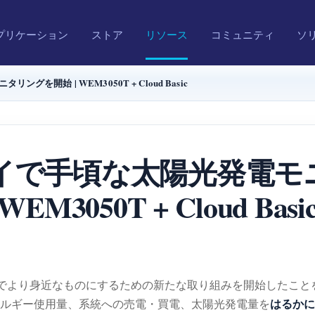
プリケーション
ストア
リソース
コミュニティ
ソ
を開始 | WEM3050T + Cloud Basic
タイで手頃な太陽光発電モ
WEM3050T + Cloud Basi
でより身近なものにするための新たな取り組みを開始したこと
はるかに
ルギー使用量、系統への売電・買電、太陽光発電量を