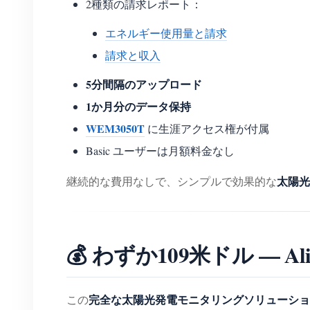
2種類の請求レポート：
エネルギー使用量と請求
請求と収入
5分間隔のアップロード
1か月分のデータ保持
WEM3050T
に生涯アクセス権が付属
Basic ユーザーは月額料金なし
太陽光
継続的な費用なしで、シンプルで効果的な
💰 わずか109米ドル — Al
完全な太陽光発電モニタリングソリューショ
この