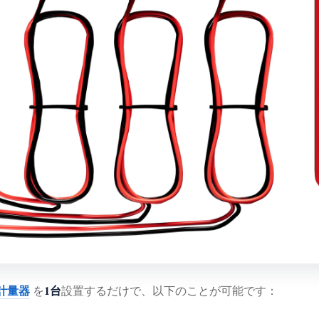
ー計量器
1台
を
設置するだけで、以下のことが可能です：