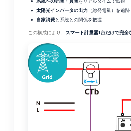
系統への売電・買電
をリアルタイムで監視
太陽光インバータの出力
（総発電量）を追跡
自家消費
と系統との関係を把握
スマート計量器1台だけで完全
この構成により、