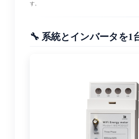
す。
🔧 系統とインバータを1台