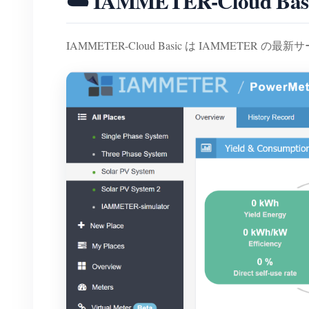
☁️ IAMMETER-Clou
IAMMETER-Cloud Basic は IAMMETER 