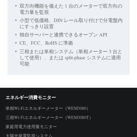
双方向機能を備えた 1 台のメーターで双方向の
電力量を監視
小型で低価格、DIN レール取り付けで分電盤内
にすっきり設置
独自サーバーと連携できるオープン API
CE、FCC、RoHS に準拠
三相または単相システム（単相メーター 3 台と
して使用）、または split-phase システムに適用
可能
エネルギー消費モニター
単相Wi-Fiエネルギーメーター（WEM3080）
三相Wi-Fiエネルギーメーター（WEM3080T）
家庭用電力使用量モニター
太陽光発電監視システム