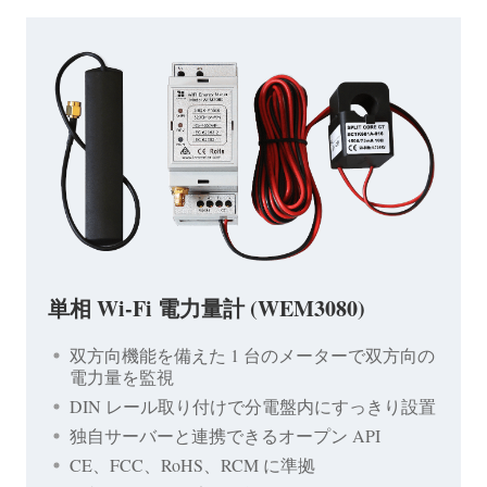
単相 Wi-Fi 電力量計 (WEM3080)
双方向機能を備えた 1 台のメーターで双方向の
電力量を監視
DIN レール取り付けで分電盤内にすっきり設置
独自サーバーと連携できるオープン API
CE、FCC、RoHS、RCM に準拠