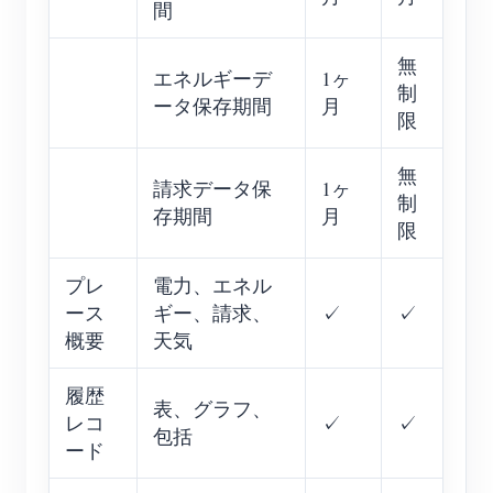
間
無
エネルギーデ
1ヶ
制
ータ保存期間
月
限
無
請求データ保
1ヶ
制
存期間
月
限
プレ
電力、エネル
ース
ギー、請求、
✓
✓
概要
天気
履歴
表、グラフ、
レコ
✓
✓
包括
ード