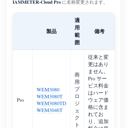
IAMMETER-Cloud Pro
に名称変更されます。
ブログ
App Store
適
サイトを探す
用
製品
備考
PVランキング
範
囲
従来と変
更はあり
ません。
商
Pro サー
用
ビス料金
プ
WEM3080
はハード
ロ
WEM3080T
Pro
ウェア価
WEM3080TD
ジ
格に含ま
WEM3046T
ェ
れてお
ク
り、追加
ト