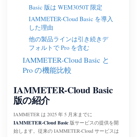
EV充電器
Basic 版は WEM3050T 限定
IAMMETER シミュレーター
IAMMETER-Cloud Basic を導入
仮想メーター
した理由
エネルギー予測・シミュレーションシステム
他の製品ラインは引き続きデ
フォルトで Pro を含む
アプリケーション
IAMMETER-Cloud Basic と
太陽光PVシステム エネルギーモニター
ストア
Pro の機能比較
電力使用量モニター
リソース
PVヒーター制御システム
IAMMETER-Cloud Basic
製品クイックスタート
コミュニティ
版の紹介
ホームオートメーション
ドキュメント
コントリビュータープログラム
ソリューション
工場エネルギー監視
チュートリアル動画
コントリビューターセンター
お問い合わせ
IAMMETER は 2025 年 5 月末までに
IAMMETER-Cloud Basic
版サービスの提供を開
FAQ
IAMMETER 活動
会社情報
始します。従来の IAMMETER-Cloud サービスは
ニュース
フォーラム