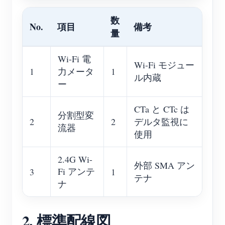
数
No.
項目
備考
量
Wi-Fi 電
Wi-Fi モジュー
1
力メータ
1
ル内蔵
ー
CTa と CTc は
分割型変
2
2
デルタ監視に
流器
使用
2.4G Wi-
外部 SMA アン
Fi アンテ
3
1
テナ
ナ
2. 標準配線図