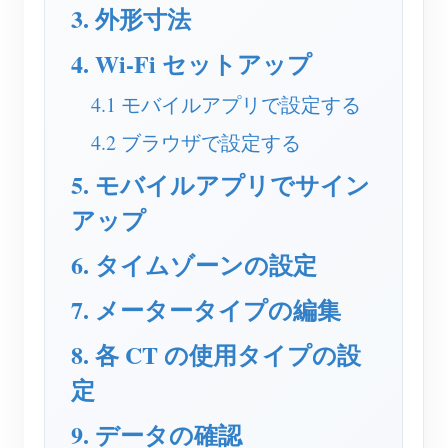
EV充電器
3. 外形寸法
IAMMETER シミュレーター
4. Wi-Fi セットアップ
仮想メーター
4.1 モバイルアプリで設定する
エネルギー予測・シミュレーションシステム
4.2 ブラウザで設定する
アプリケーション
5. モバイルアプリでサイン
太陽光PVシステム エネルギーモニター
ストア
アップ
電力使用量モニター
リソース
6. タイムゾーンの設定
PVヒーター制御システム
製品クイックスタート
コミュニティ
7. メータータイプの編集
ホームオートメーション
ドキュメント
コントリビュータープログラム
ソリューション
8. 各 CT の使用タイプの設
工場エネルギー監視
チュートリアル動画
コントリビューターセンター
お問い合わせ
定
FAQ
IAMMETER 活動
会社情報
9. データの確認
ニュース
フォーラム