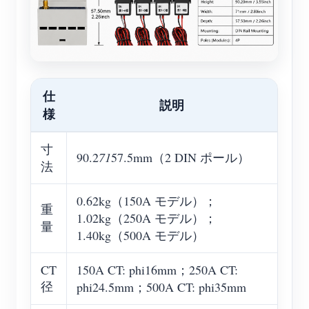
仕
説明
様
寸
90.2
71
57.5mm（2 DIN ポール）
法
0.62kg（150A モデル）；
重
1.02kg（250A モデル）；
量
1.40kg（500A モデル）
CT
150A CT: phi16mm；250A CT:
径
phi24.5mm；500A CT: phi35mm