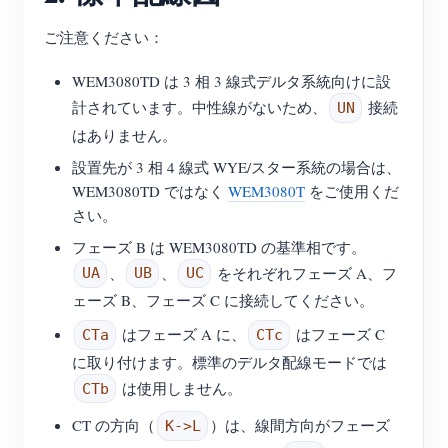
ご注意ください：
WEM3080TD は 3 相 3 線式デルタ系統向けに設
計されています。中性線がないため、
接続
UN
はありません。
設置先が 3 相 4 線式 WYE/スター系統の場合は、
WEM3080TD ではなく
WEM3080T
をご使用くだ
さい。
フェーズ B は WEM3080TD の基準相です。
、
、
をそれぞれフェーズ A、フ
UA
UB
UC
ェーズ B、フェーズ C に接続してください。
はフェーズ A に、
はフェーズ C
CTa
CTc
に取り付けます。標準のデルタ配線モードでは
は使用しません。
CTb
CT の方向（
）は、線間方向がフェーズ
K->L