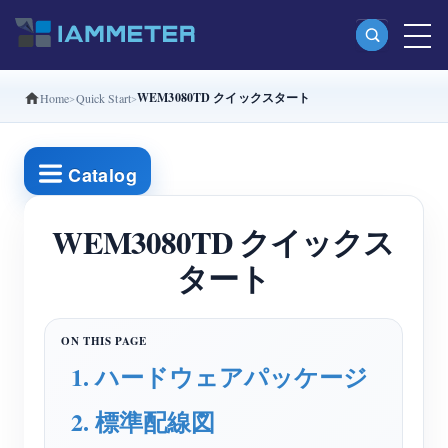
WEM3080TD クイックスタート
Home
Quick Start
製品
単相Wi-Fiエネルギーメーター（WEM3080）
Catalog
分相Wi-Fiエネルギーメーター（WEM2067）
三相Wi-Fiエネルギーメーター（WEM3080T）
WEM3080TD クイックス
タート
三相Wi-Fiエネルギーメーター（WEM3046T）
三相Wi-Fiエネルギーメーター（WEM3050T）
WiFi電力コントローラー
1. ハードウェアパッケージ
IAMMETER Cloud Pro
2. 標準配線図
セルフホスティングサービス