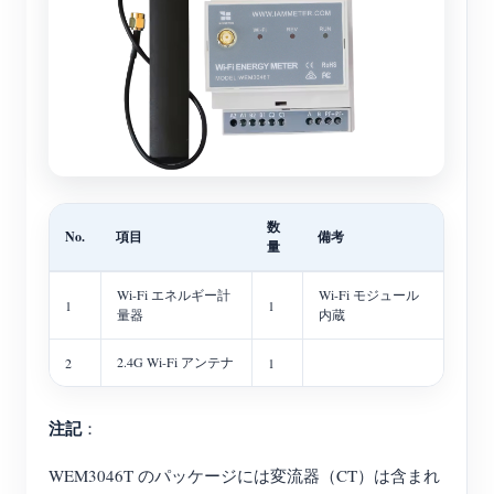
数
No.
項目
備考
量
Wi-Fi エネルギー計
Wi-Fi モジュール
1
1
量器
内蔵
2.4G Wi-Fi アンテナ
2
1
注記
：
WEM3046T のパッケージには変流器（CT）は含まれ