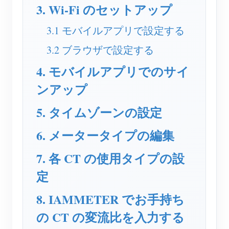
EV充電器
3. Wi-Fi のセットアップ
IAMMETER シミュレーター
3.1 モバイルアプリで設定する
仮想メーター
3.2 ブラウザで設定する
エネルギー予測・シミュレーションシステム
4. モバイルアプリでのサイ
アプリケーション
ンアップ
太陽光PVシステム エネルギーモニター
ストア
5. タイムゾーンの設定
電力使用量モニター
リソース
6. メータータイプの編集
PVヒーター制御システム
製品クイックスタート
コミュニティ
7. 各 CT の使用タイプの設
ホームオートメーション
ドキュメント
コントリビュータープログラム
ソリューション
定
工場エネルギー監視
チュートリアル動画
コントリビューターセンター
お問い合わせ
8. IAMMETER でお手持ち
FAQ
IAMMETER 活動
会社情報
の CT の変流比を入力する
ニュース
フォーラム