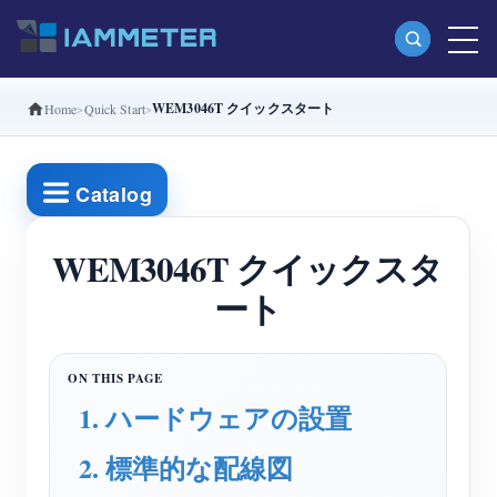
WEM3046T クイックスタート
Home
Quick Start
製品
単相Wi-Fiエネルギーメーター（WEM3080）
Catalog
分相Wi-Fiエネルギーメーター（WEM2067）
三相Wi-Fiエネルギーメーター（WEM3080T）
WEM3046T クイックスタ
ート
三相Wi-Fiエネルギーメーター（WEM3046T）
三相Wi-Fiエネルギーメーター（WEM3050T）
WiFi電力コントローラー
1. ハードウェアの設置
IAMMETER Cloud Pro
2. 標準的な配線図
セルフホスティングサービス