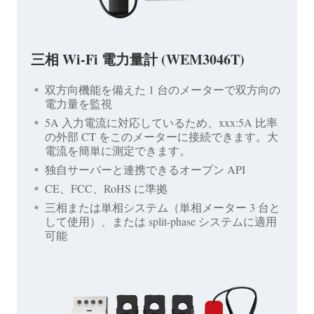
三相 Wi-Fi 電力量計 (WEM3046T)
双方向機能を備えた 1 台のメーターで双方向の
電力量を監視
5A 入力電流に対応しているため、xxx:5A 比率
の外部 CT をこのメーターに接続できます。大
電流を簡単に測定できます。
独自サーバーと連携できるオープン API
CE、FCC、RoHS に準拠
三相または単相システム（単相メーター 3 台と
して使用）、または split-phase システムに適用
可能