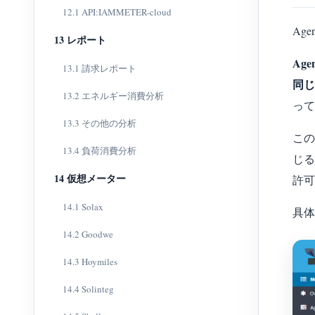
12.1 API:IAMMETER-cloud
Age
13 レポート
Agen
13.1 請求レポート
同じ
13.2 エネルギー消費分析
って
13.3 その他の分析
この
13.4 負荷消費分析
じる
14 仮想メーター
許可
14.1 Solax
具体
14.2 Goodwe
14.3 Hoymiles
14.4 Solinteg