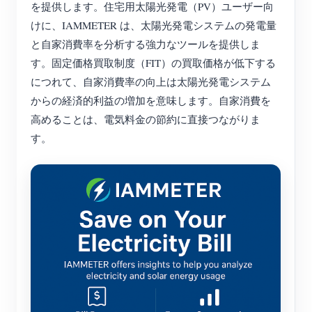
EV充電器
を提供します。住宅用太陽光発電（PV）ユーザー向
けに、IAMMETER は、太陽光発電システムの発電量
IAMMETER シミュレーター
と自家消費率を分析する強力なツールを提供しま
仮想メーター
す。固定価格買取制度（FIT）の買取価格が低下する
につれて、自家消費率の向上は太陽光発電システム
エネルギー予測・シミュレーションシステム
からの経済的利益の増加を意味します。自家消費を
アプリケーション
高めることは、電気料金の節約に直接つながりま
す。
太陽光PVシステム エネルギーモニター
ストア
電力使用量モニター
リソース
PVヒーター制御システム
製品クイックスタート
コミュニティ
ホームオートメーション
ドキュメント
コントリビュータープログラム
ソリューション
工場エネルギー監視
チュートリアル動画
コントリビューターセンター
お問い合わせ
FAQ
IAMMETER 活動
会社情報
ニュース
フォーラム