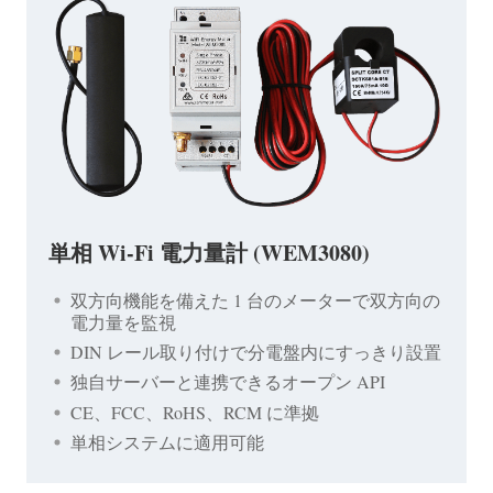
単相 Wi-Fi 電力量計 (WEM3080)
双方向機能を備えた 1 台のメーターで双方向の
電力量を監視
DIN レール取り付けで分電盤内にすっきり設置
独自サーバーと連携できるオープン API
CE、FCC、RoHS、RCM に準拠
単相システムに適用可能