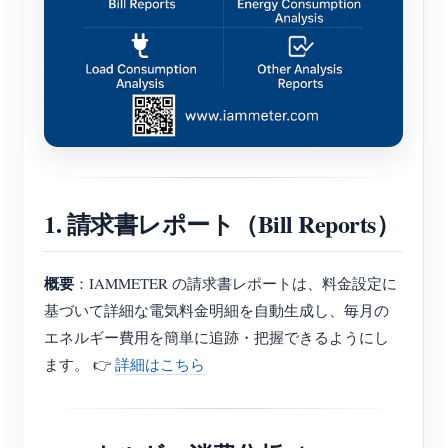
ブログ
App Store
サイトを探す
PVランキング
1. 請求書レポート（Bill Reports）
概要
：IAMMETER の請求書レポートは、料金設定に
基づいて詳細な電気料金明細を自動生成し、毎月の
エネルギー費用を簡単に追跡・把握できるようにし
ます。 👉
詳細はこちら