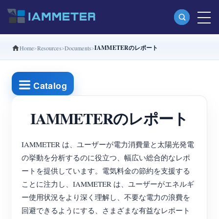
IAMMETERのレポート
Home
Resources
Documents
製品
単相Wi-Fiエネルギーメーター（WEM3080）
Catalog
分相Wi-Fiエネルギーメーター（WEM2067）
三相Wi-Fiエネルギーメーター（WEM3080T）
IAMMETERのレポート
三相Wi-Fiエネルギーメーター（WEM3046T）
IAMMETER は、ユーザーが電力消費量と太陽光発電
三相Wi-Fiエネルギーメーター（WEM3050T）
の挙動を分析するのに役立つ、幅広い総合的なレポ
WiFi電力コントローラー
ートを提供しています。電気料金の節約を支援する
ことに注力し、IAMMETER は、ユーザーがエネルギ
IAMMETER Cloud Pro
ー使用状況をより深く理解し、不要な電力の浪費を
セルフホスティングサービス
回避できるようにする、さまざまな有益なレポート