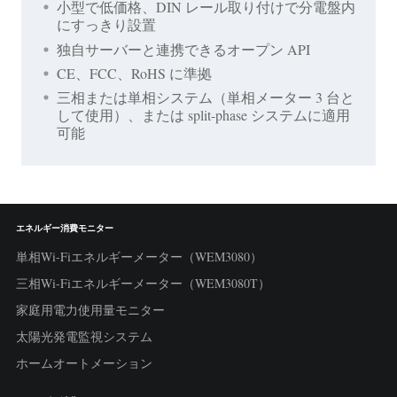
小型で低価格、DIN レール取り付けで分電盤内
にすっきり設置
独自サーバーと連携できるオープン API
CE、FCC、RoHS に準拠
三相または単相システム（単相メーター 3 台と
して使用）、または split-phase システムに適用
可能
エネルギー消費モニター
単相Wi-Fiエネルギーメーター（WEM3080）
三相Wi-Fiエネルギーメーター（WEM3080T）
家庭用電力使用量モニター
太陽光発電監視システム
ホームオートメーション