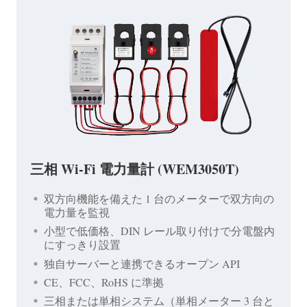
三相 Wi-Fi 電力量計 (WEM3050T)
双方向機能を備えた 1 台のメーターで双方向の
電力量を監視
小型で低価格、DIN レール取り付けで分電盤内
にすっきり設置
独自サーバーと連携できるオープン API
CE、FCC、RoHS に準拠
三相または単相システム（単相メーター 3 台と