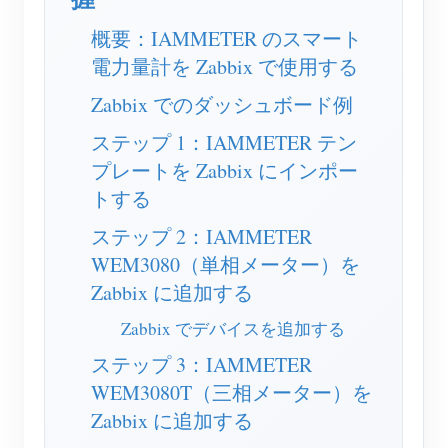
EV充電器
概要：IAMMETER のスマート
IAMMETER シミュレーター
電力量計を Zabbix で使用する
仮想メーター
Zabbix でのダッシュボード例
エネルギー予測・シミュレーションシステム
ステップ 1：IAMMETER テン
アプリケーション
プレートを Zabbix にインポー
トする
太陽光PVシステム エネルギーモニター
ストア
ステップ 2：IAMMETER
電力使用量モニター
リソース
WEM3080（単相メーター）を
PVヒーター制御システム
製品クイックスタート
Zabbix に追加する
コミュニティ
ホームオートメーション
ドキュメント
Zabbix でデバイスを追加する
コントリビュータープログラム
ソリューション
工場エネルギー監視
ステップ 3：IAMMETER
チュートリアル動画
コントリビューターセンター
お問い合わせ
WEM3080T（三相メーター）を
FAQ
IAMMETER 活動
会社情報
Zabbix に追加する
ニュース
フォーラム