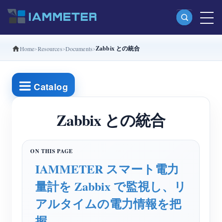
Zabbix との統合
Home
Resources
Documents
製品
単相Wi-Fiエネルギーメーター（WEM3080）
Catalog
分相Wi-Fiエネルギーメーター（WEM2067）
三相Wi-Fiエネルギーメーター（WEM3080T）
Zabbix との統合
三相Wi-Fiエネルギーメーター（WEM3046T）
三相Wi-Fiエネルギーメーター（WEM3050T）
IAMMETER スマート電力
WiFi電力コントローラー
量計を Zabbix で監視し、リ
IAMMETER Cloud Pro
アルタイムの電力情報を把
セルフホスティングサービス
握