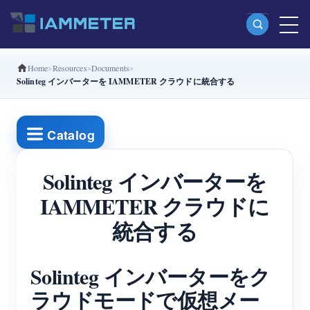
Home
Resources
Documents
製品
Solinteg インバーターを IAMMETER クラウドに統合する
単相Wi-Fiエネルギーメーター（WEM3080）
分相Wi-Fiエネルギーメーター（WEM2067）
Catalog
三相Wi-Fiエネルギーメーター（WEM3080T）
Solinteg インバーターを
三相Wi-Fiエネルギーメーター（WEM3046T）
IAMMETER クラウドに
三相Wi-Fiエネルギーメーター（WEM3050T）
統合する
WiFi電力コントローラー
IAMMETER Cloud Pro
Solinteg インバーターをク
セルフホスティングサービス
ラウドモードで仮想メー