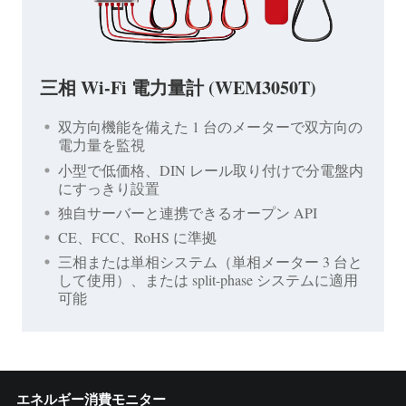
三相 Wi-Fi 電力量計 (WEM3050T)
双方向機能を備えた 1 台のメーターで双方向の
電力量を監視
小型で低価格、DIN レール取り付けで分電盤内
にすっきり設置
独自サーバーと連携できるオープン API
CE、FCC、RoHS に準拠
三相または単相システム（単相メーター 3 台と
して使用）、または split-phase システムに適用
可能
エネルギー消費モニター