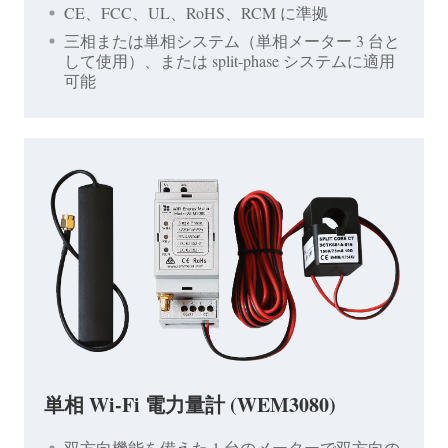
CE、FCC、UL、RoHS、RCM に準拠
三相または単相システム（単相メーター 3 台と
して使用）、または split-phase システムに適用
可能
単相 Wi-Fi 電力量計 (WEM3080)
双方向機能を備えた 1 台のメーターで双方向の