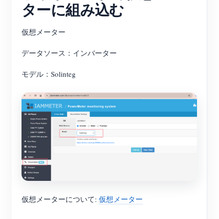
ターに組み込む
EV充電器
IAMMETER シミュレーター
仮想メーター
仮想メーター
データソース：インバーター
エネルギー予測・シミュレーションシステム
モデル：Solinteg
アプリケーション
太陽光PVシステム エネルギーモニター
ストア
電力使用量モニター
リソース
PVヒーター制御システム
製品クイックスタート
コミュニティ
ホームオートメーション
ドキュメント
コントリビュータープログラム
ソリューション
工場エネルギー監視
チュートリアル動画
コントリビューターセンター
お問い合わせ
FAQ
仮想メーターについて:
仮想メーター
IAMMETER 活動
会社情報
ニュース
フォーラム