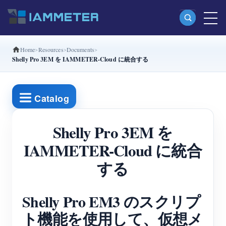
Home
Resources
Documents
製品
Shelly Pro 3EM を IAMMETER-Cloud に統合する
単相Wi-Fiエネルギーメーター（WEM3080）
分相Wi-Fiエネルギーメーター（WEM2067）
Catalog
三相Wi-Fiエネルギーメーター（WEM3080T）
Shelly Pro 3EM を
三相Wi-Fiエネルギーメーター（WEM3046T）
IAMMETER-Cloud に統合
三相Wi-Fiエネルギーメーター（WEM3050T）
する
WiFi電力コントローラー
IAMMETER Cloud Pro
Shelly Pro EM3 のスクリプ
セルフホスティングサービス
ト機能を使用して、仮想メ