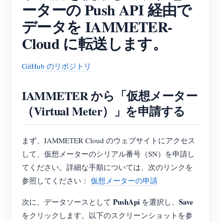
ーターの Push API 経由で
EV充電器
データを IAMMETER-
IAMMETER シミュレーター
Cloud に転送します。
仮想メーター
エネルギー予測・シミュレーションシステム
GitHub のリポジトリ
アプリケーション
IAMMETER から「仮想メーター
太陽光PVシステム エネルギーモニター
ストア
（Virtual Meter）」を申請する
電力使用量モニター
リソース
PVヒーター制御システム
まず、IAMMETER Cloud のウェブサイトにアクセス
製品クイックスタート
コミュニティ
して、仮想メーターのシリアル番号（SN）を申請し
ホームオートメーション
ドキュメント
コントリビュータープログラム
ソリューション
てください。詳細な手順については、次のリンクを
工場エネルギー監視
チュートリアル動画
参照してください：
仮想メーターの申請
コントリビューターセンター
お問い合わせ
FAQ
PushApi
Save
次に、データソースとして
を選択し、
IAMMETER 活動
会社情報
をクリックします。以下のスクリーンショットを参
ニュース
フォーラム