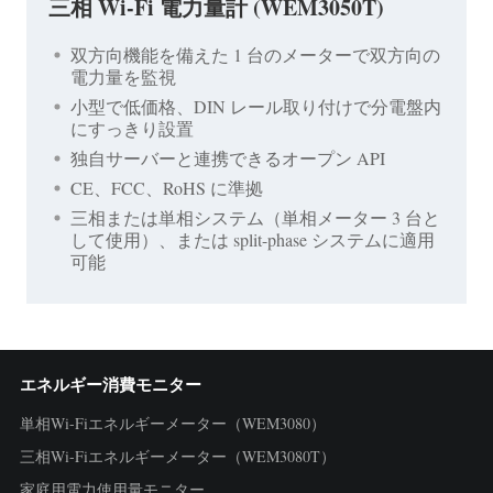
三相 Wi-Fi 電力量計 (WEM3050T)
双方向機能を備えた 1 台のメーターで双方向の
電力量を監視
小型で低価格、DIN レール取り付けで分電盤内
にすっきり設置
独自サーバーと連携できるオープン API
CE、FCC、RoHS に準拠
三相または単相システム（単相メーター 3 台と
して使用）、または split-phase システムに適用
可能
エネルギー消費モニター
単相Wi-Fiエネルギーメーター（WEM3080）
三相Wi-Fiエネルギーメーター（WEM3080T）
家庭用電力使用量モニター