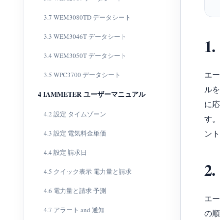
3.7 WEM3080TD データシート
3.3 WEM3046T データシート
1
3.4 WEM3050T データシート
エー
3.5 WPC3700 データシート
ルを
4 IAMMETER ユーザーマニュアル
に応
4.2 設定 タイムゾーン
す。
ント
4.3 設定 電気料金単価
4.4 設定 請求日
2
4.5 クイック表示 電力量と請求
4.6 電力量と請求 予測
エー
4.7 アラート and 通知
の順