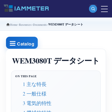
WEM3080T データシート
Home
Resources
Documents
製品
単相Wi-Fiエネルギーメーター（WEM3080）
Catalog
分相Wi-Fiエネルギーメーター（WEM2067）
三相Wi-Fiエネルギーメーター（WEM3080T）
WEM3080T データシート
三相Wi-Fiエネルギーメーター（WEM3046T）
三相Wi-Fiエネルギーメーター（WEM3050T）
1 主な特長
WiFi電力コントローラー
2 一般仕様
IAMMETER Cloud Pro
3 電気的特性
セルフホスティングサービス