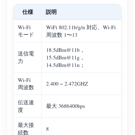
仕様
説明
Wi-Fi
WiFi 802.11b/g/n 対応、Wi-Fi
モード
周波数 1〜13
18.5dBm@11b，
送信電
15.5dBm@11g，
力
14.5dBm@11n；
Wi-Fi
2.400 ~ 2.472GHZ
周波数
伝送速
最大 3686400bps
度
最大接
8
続数