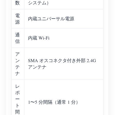
数
システム）
電
内蔵ユニバーサル電源
源
通
内蔵 Wi-Fi
信
ア
ン
SMA オスコネクタ付き外部 2.4G
テ
アンテナ
ナ
レ
ポ
ー
1〜5 分間隔（通常 1 分）
ト
間