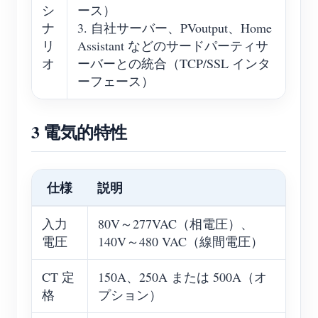
シ
ース）
ナ
3. 自社サーバー、PVoutput、Home
リ
Assistant などのサードパーティサ
オ
ーバーとの統合（TCP/SSL インタ
ーフェース）
3 電気的特性
仕様
説明
入力
80V～277VAC（相電圧）、
電圧
140V～480 VAC（線間電圧）
CT 定
150A、250A または 500A（オ
格
プション）