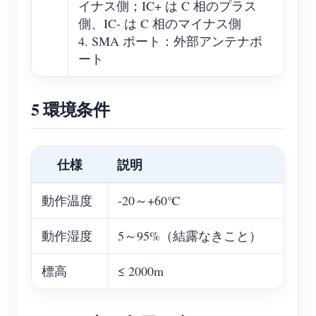
イナス側；IC+ は C 相のプラス
側、IC- は C 相のマイナス側
4. SMA ポート：外部アンテナポ
ート
5 環境条件
仕様
説明
動作温度
-20～+60℃
動作湿度
5～95%（結露なきこと）
標高
≤ 2000m