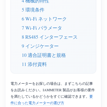
4 機械的特性
EV充電器
5 環境条件
IAMMETER シミュレーター
6 Wi-Fi ネットワーク
仮想メーター
7 Wi-Fi パラメータ
エネルギー予測・シミュレーションシステム
8 RS485 インターフェース
アプリケーション
9 インジケーター
太陽光PVシステム エネルギーモニター
ストア
10 適合証明書と規格
電力使用量モニター
リソース
11 添付資料
PVヒーター制御システム
製品クイックスタート
コミュニティ
ホームオートメーション
ドキュメント
コントリビュータープログラム
ソリューション
電力メーターをお探しの場合は、まずこちらの記事
工場エネルギー監視
チュートリアル動画
コントリビューターセンター
お問い合わせ
をお読みください。IAMMETER 製品がお客様の要件
FAQ
を満たしているかどうかをすぐに確認できます。
要
IAMMETER 活動
会社情報
件に合った電力メーターの選び方
ニュース
フォーラム