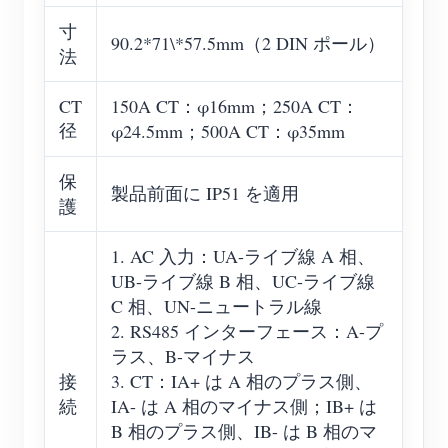
寸
90.2*71\*57.5mm（2 DIN ポール）
法
CT
150A CT：φ16mm；250A CT：
径
φ24.5mm；500A CT：φ35mm
保
製品前面に IP51 を適用
護
1. AC 入力：UA-ライブ線 A 相、
UB-ライブ線 B 相、UC-ライブ線
C 相、UN-ニュートラル線
2. RS485 インターフェース：A-プ
ラス、B-マイナス
接
3. CT：IA+ は A 相のプラス側、
続
IA- は A 相のマイナス側；IB+ は
B 相のプラス側、IB- は B 相のマ