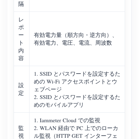
隔
レ
ポ
ー
有効電力量（順方向・逆方向）、
ト
有効電力、電圧、電流、周波数
内
容
1. SSID とパスワードを設定するた
めの Wi-Fi アクセスポイントとウ
設
ェブページ
定
2. SSID とパスワードを設定するた
めのモバイルアプリ
1. Iammeter Cloud での監視
監
2. WLAN 経由で PC 上でのローカ
視
ル監視（HTTP GET インターフェ