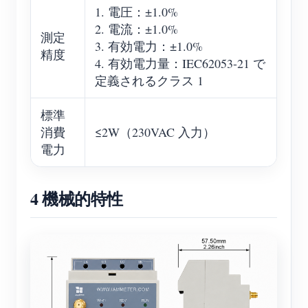
1. 電圧：±1.0%
2. 電流：±1.0%
測定
3. 有効電力：±1.0%
精度
4. 有効電力量：IEC62053-21 で
定義されるクラス 1
標準
消費
≤2W（230VAC 入力）
電力
4 機械的特性