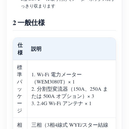
っきり収まります
2 一般仕様
仕
説明
様
標
準
1. Wi-Fi 電力メーター
パ
（WEM3080T）× 1
ッ
2. 分割型変流器（150A、250A ま
ケ
たは 500A オプション）× 3
ー
3. 2.4G Wi-Fi アンテナ × 1
ジ
相
三相（3相4線式 WYE/スター結線