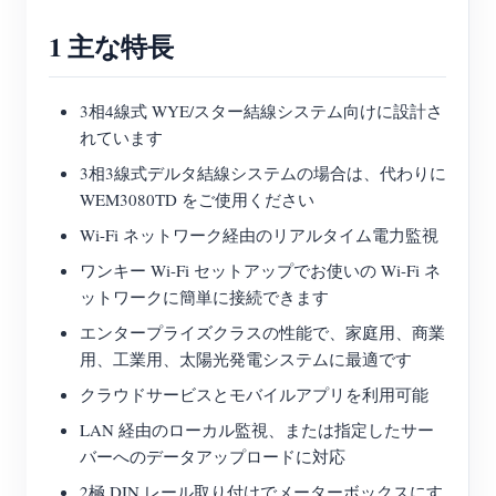
ブログ
1 主な特長
App Store
サイトを探す
3相4線式 WYE/スター結線システム向けに設計さ
PVランキング
れています
3相3線式デルタ結線システムの場合は、代わりに
WEM3080TD をご使用ください
Wi-Fi ネットワーク経由のリアルタイム電力監視
ワンキー Wi-Fi セットアップでお使いの Wi-Fi ネ
ットワークに簡単に接続できます
エンタープライズクラスの性能で、家庭用、商業
用、工業用、太陽光発電システムに最適です
クラウドサービスとモバイルアプリを利用可能
LAN 経由のローカル監視、または指定したサー
バーへのデータアップロードに対応
2極 DIN レール取り付けでメーターボックスにす