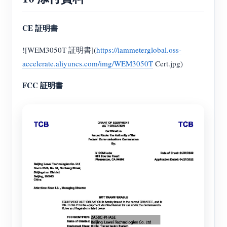
CE 証明書
![WEM3050T 証明書](
https://iammeterglobal.oss-
accelerate.aliyuncs.com/img/WEM3050T
Cert.jpg)
FCC 証明書