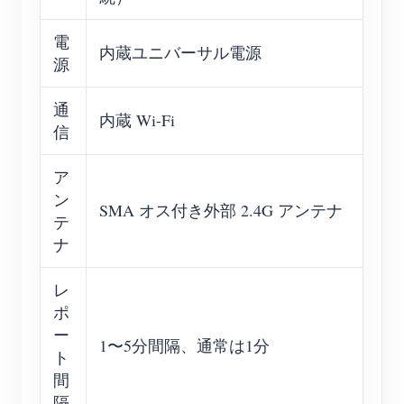
電
内蔵ユニバーサル電源
源
通
内蔵 Wi-Fi
信
ア
ン
SMA オス付き外部 2.4G アンテナ
テ
ナ
レ
ポ
ー
1〜5分間隔、通常は1分
ト
間
隔