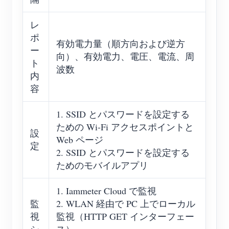
レ
ポ
有効電力量（順方向および逆方
ー
向）、有効電力、電圧、電流、周
ト
波数
内
容
1. SSID とパスワードを設定する
ための Wi-Fi アクセスポイントと
設
Web ページ
定
2. SSID とパスワードを設定する
ためのモバイルアプリ
1. Iammeter Cloud で監視
監
2. WLAN 経由で PC 上でローカル
視
監視（HTTP GET インターフェー