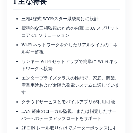
1 主な特長
ブログ
App Store
三相4線式 WYE/スター系統向けに設計
サイトを探す
標準的な三相監視のための内蔵 150A スプリット
PVランキング
コア CT ソリューション
Wi-Fi ネットワークを介したリアルタイムのエネ
ルギー監視
ワンキー Wi-Fi セットアップで簡単に Wi-Fi ネッ
トワークへ接続
エンタープライズクラスの性能で、家庭、商業、
産業用途および太陽光発電システムに適していま
す
クラウドサービスとモバイルアプリが利用可能
LAN 経由のローカル監視、または指定したサー
バーへのデータアップロードをサポート
2P DIN レール取り付けでメーターボックスにす