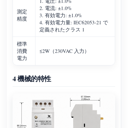
1. 電圧: ±1.0%
2. 電流: ±1.0%
測定
3. 有効電力: ±1.0%
精度
4. 有効電力量: IEC62053-21 で
定義されたクラス 1
標準
消費
≤2W（230VAC 入力）
電力
4 機械的特性