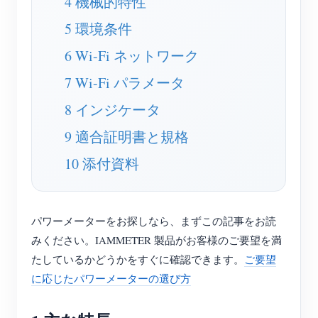
4 機械的特性
EV充電器
5 環境条件
IAMMETER シミュレーター
6 Wi-Fi ネットワーク
仮想メーター
7 Wi-Fi パラメータ
エネルギー予測・シミュレーションシステム
8 インジケータ
アプリケーション
9 適合証明書と規格
太陽光PVシステム エネルギーモニター
ストア
10 添付資料
電力使用量モニター
リソース
PVヒーター制御システム
製品クイックスタート
コミュニティ
パワーメーターをお探しなら、まずこの記事をお読
ホームオートメーション
ドキュメント
コントリビュータープログラム
ソリューション
みください。IAMMETER 製品がお客様のご要望を満
工場エネルギー監視
チュートリアル動画
たしているかどうかをすぐに確認できます。
ご要望
コントリビューターセンター
お問い合わせ
に応じたパワーメーターの選び方
FAQ
IAMMETER 活動
会社情報
ニュース
フォーラム