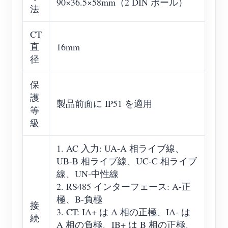
90×36.5×58mm（2 DIN ポール）
法
CT
直
16mm
径
保
護
製品前面に IP51 を適用
等
級
1. AC 入力: UA-A 相ライブ線、
UB-B 相ライブ線、UC-C 相ライブ
線、UN-中性線
2. RS485 インターフェース: A-正
極、B-負極
接
3. CT: IA+ は A 相の正極、IA- は
続
A 相の負極、IB+ は B 相の正極、