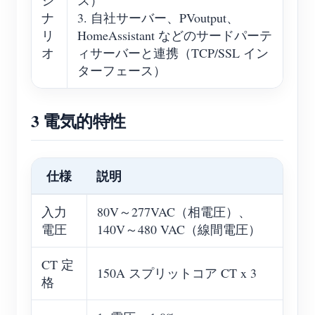
シ
ス）
ナ
3. 自社サーバー、PVoutput、
リ
HomeAssistant などのサードパーテ
オ
ィサーバーと連携（TCP/SSL イン
ターフェース）
3 電気的特性
仕様
説明
入力
80V～277VAC（相電圧）、
電圧
140V～480 VAC（線間電圧）
CT 定
150A スプリットコア CT x 3
格