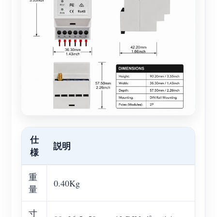
仕
説明
様
重
0.40Kg
量
寸