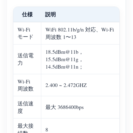
仕様
説明
Wi-Fi
WiFi 802.11b/g/n 対応、Wi-Fi
モード
周波数 1〜13
18.5dBm@11b，
送信電
15.5dBm@11g，
力
14.5dBm@11n；
Wi-Fi
2.400 ~ 2.472GHZ
周波数
送信速
最大 3686400bps
度
最大接
8