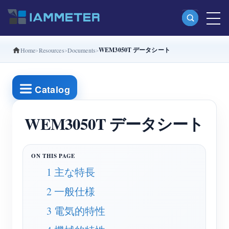
WEM3050T データシート
Home
Resources
Documents
製品
単相Wi-Fiエネルギーメーター（WEM3080）
Catalog
分相Wi-Fiエネルギーメーター（WEM2067）
三相Wi-Fiエネルギーメーター（WEM3080T）
WEM3050T データシート
三相Wi-Fiエネルギーメーター（WEM3046T）
三相Wi-Fiエネルギーメーター（WEM3050T）
1 主な特長
WiFi電力コントローラー
2 一般仕様
IAMMETER Cloud Pro
3 電気的特性
セルフホスティングサービス