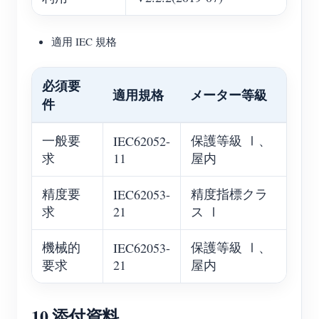
適用 IEC 規格
必須要
適用規格
メーター等級
件
一般要
保護等級 Ⅰ、
IEC62052-
求
11
屋内
精度要
精度指標クラ
IEC62053-
求
21
ス Ⅰ
機械的
保護等級 Ⅰ、
IEC62053-
要求
21
屋内
10 添付資料