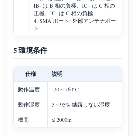
IB- は B 相の負極、IC+ は C 相の
正極、IC- は C 相の負極
4. SMA ポート: 外部アンテナポー
ト
5 環境条件
仕様
説明
動作温度
-20～+60℃
動作湿度
5～95% 結露しない湿度
標高
≤ 2000m