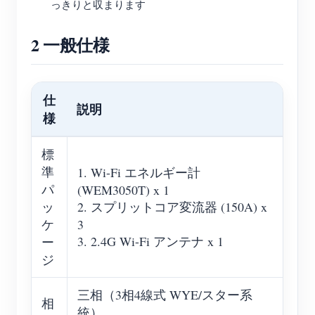
っきりと収まります
2 一般仕様
仕
説明
様
標
準
1. Wi-Fi エネルギー計
パ
(WEM3050T) x 1
ッ
2. スプリットコア変流器 (150A) x
ケ
3
3. 2.4G Wi-Fi アンテナ x 1
ー
ジ
三相（3相4線式 WYE/スター系
相
統）